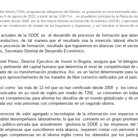
o the World (T2W), programa de bilingüismo del Distrito, se graduarán en nivel intermedio alt
es 8 de agosto de 2013, a partir de las 3:00 P.m., en el auditorio principal de la Plaza de lo
nciado desde 2008 por la Secretaría Distrital de Desarrollo Económico (SDDE) y ejecutado
r las condiciones de empleo de los bogotanos y bogotanas, y así impulsar el desarrollo 
actuales de la SDDE es el desarrollo de procesos de formación que atien
roductivo, de tal manera que el resultado sea la inserción laboral efecti
s procesos de formación, resultado que lograremos en alianzas con el sector
, Secretario Distrital de Desarrollo Económico.
riel Pérez, Director Ejecutivo de Invest in Bogota, asegura que “el bilingü
 y pertinente del capital humano que determina el nivel de competitividad de 
ador de su transformación productiva. Así, es un factor determinante para la
yor aprovechamiento de los tratados de libre comercio ratificados por el país
sí como las más de 12 mil que se han certificado desde 2008 y los cerca 
osticados en su nivel de inglés por medio de T2W, se convierten en traba
es competencias para afrontar los desafíos de un mundo globalizado y de u
ada vez más personas con competencias en un segundo idioma.
ervicios de valor agregado o tecnologías de la información son espacios e
drán desempeñarse laboralmente, lo que los convierte en un grupo prioritari
za público–privada que actualmente gestiona la SDDE y las empresas del 
e empresas que suscribieron esta alianza, requieren contar con personal t
engan competencias en el idioma inglés como los obtenidos por los partici