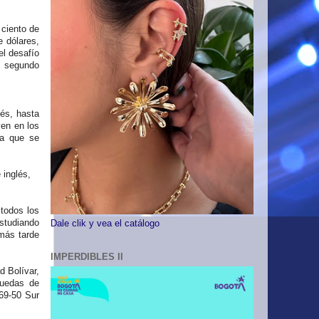
 ciento de
 dólares,
el desafío
n segundo
és, hasta
ven en los
za que se
inglés,
odos los
studiando
Dale clik y vea el catálogo
 más tarde
IMPERDIBLES II
d Bolívar,
ruedas de
69-50 Sur