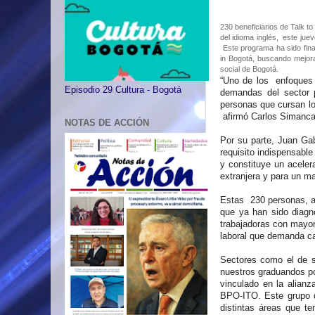
230 beneficiarios de Talk t
del idioma inglés, este juev
Este programa ha sido fina
in Bogotá, buscando mejora
social de Bogotá.
“Uno de los enfoques 
Episodio 29 Cultura - Bogotá
demandas del sector p
personas que cursan lo
afirmó Carlos Simancas
NOTAS DE ACCIÓN
Por su parte, Juan Gab
requisito indispensable
y constituye un aceler
extranjera y para un ma
Estas 230 personas, a
que ya han sido diagn
trabajadoras con mayor
laboral que demanda c
Sectores como el de s
nuestros graduandos po
vinculado en la alian
BPO-ITO. Este grupo d
distintas áreas que t