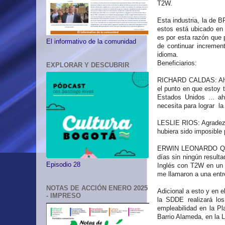
T2W.
Esta industria, la de 
estos está ubicado en 
es por esta razón que 
El informativo de la comunidad
de continuar incremen
idioma.
Beneficiarios:
EXPLORAR Y DESCUBRIR
RICHARD CALDAS: Ahora
el punto en que estoy 
Estados Unidos ... ah
necesita para lograr la
LESLIE RIOS: Agradezc
hubiera sido imposible
ERWIN LEONARDO QUIR
días sin ningún result
Episodio 28
Inglés con T2W en un p
me llamaron a una entr
NOTAS DE ACCIÓN ENERO 2025
Adicional a esto y en e
- IMPRESO
la SDDE realizará lo
empleabilidad en la Pl
Barrio Alameda, en la L