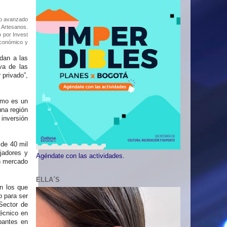
o o avanzado
s Artesanos.
 por Invest
económico y
dan a las
va de las
 privado”,
ismo es un
una región
 inversión
.
de 40 mil
jadores y
Agéndate con las actividades.
n mercado
ELLA´S
n los que
o para ser
Sector de
écnico en
pantes en