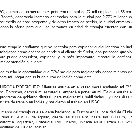
BPO, cuenta actualmente en el país con un total de 72 mil empleos; el 55 por
Bogotá, generando ingresos estimados para la ciudad por 2.776 millones de
por medio de este programa y de otros frentes de acción, la ciudad enfrenta 
tando la oferta para que las personas en edad de trabajar cuenten con u
 tengo la confianza que se necesita para expresar cualquier cosa en Ingl
trabajando como asesor de servicio al cliente de Sprint, con personas que vi
ora puedo comunicar, expresar, y lo más importante, mostrar la confian
 mejor atención al cliente
o mucho la oportunidad que T2W me dio para mejorar mis conocimientos de 
 para mí pagar por un buen curso de inglés como este.
OGA RODRÍGUEZ: Mientras estuve en el curso seguí enviando mi CV t
ado. Entonces, cambié mi estrategia, empecé a poner en mi CV que estaba e
rograma de gobierno distrital para mejorar mis habilidades... y unos días
evista de trabajo en Inglés y me dieron el trabajo en HSBC.
l marco del trabajo que se viene haciendo el Distrito en la Localidad de Ciuda
s días 8, 9 y 12 de agosto, desde las 8:00 a.m. hasta las 12:00 m, 
ataforma Logística y Comercial Los Luceros, ubicada en la Carrera 17F Nº 
ocalidad de Ciudad Bolívar.