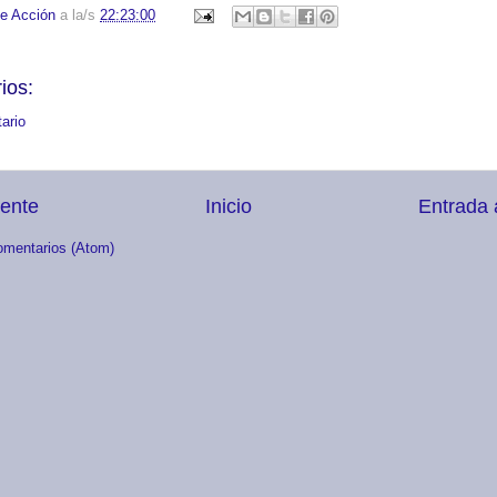
e Acción
a la/s
22:23:00
ios:
ario
iente
Inicio
Entrada 
omentarios (Atom)