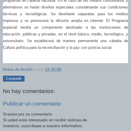
programas en cadena nacional. En el caso de los medios comunitarios y
alternativos se harán diseños especiales considerando sus condiciones
técnicas y tecnológicas. Se diseñarán separatas para los medios
impresos y se promoverá la difusión amplia en internet. El Programa
especial tendrá un componente destinado a las instituciones de
educación, públicas y privadas, en el nivel básico, medio, tecnológico, y
universitario. Se establecerá de manera permanente una cátedra de
Cultura política para la reconciliación y la paz con justicia social.
Notas de Acción
a la/s
22:40:00
Compartir
No hay comentarios:
Publicar un comentario
Gracias por su comentario.
Si usted está interesado en recibir noticias de
nosotros, suscríbase a nuestro informativo.