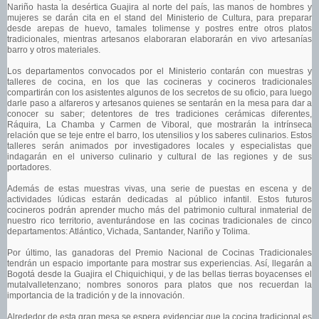
Nariño hasta la desértica Guajira al norte del país, las manos de hombres y
mujeres se darán cita en el stand del Ministerio de Cultura, para preparar
desde arepas de huevo, tamales tolimense y postres entre otros platos
tradicionales, mientras artesanos elaboraran elaborarán en vivo artesanías
barro y otros materiales.
Los departamentos convocados por el Ministerio contarán con muestras y
talleres de cocina, en los que las cocineras y cocineros tradicionales
compartirán con los asistentes algunos de los secretos de su oficio, para luego
darle paso a alfareros y artesanos quienes se sentarán en la mesa para dar a
conocer su saber; detentores de tres tradiciones cerámicas diferentes,
Ráquira, La Chamba y Carmen de Viboral, que mostrarán la intrínseca
relación que se teje entre el barro, los utensilios y los saberes culinarios. Estos
talleres serán animados por investigadores locales y especialistas que
indagarán en el universo culinario y cultural de las regiones y de sus
portadores.
Además de estas muestras vivas, una serie de puestas en escena y de
actividades lúdicas estarán dedicadas al público infantil. Estos futuros
cocineros podrán aprender mucho más del patrimonio cultural inmaterial de
nuestro rico territorio, aventurándose en las cocinas tradicionales de cinco
departamentos: Atlántico, Vichada, Santander, Nariño y Tolima.
Por último, las ganadoras del Premio Nacional de Cocinas Tradicionales
tendrán un espacio importante para mostrar sus experiencias. Así, llegarán a
Bogotá desde la Guajira el Chiquichiqui, y de las bellas tierras boyacenses el
mutalvalletenzano; nombres sonoros para platos que nos recuerdan la
importancia de la tradición y de la innovación.
Alrededor de esta gran mesa se espera evidenciar que la cocina tradicional es