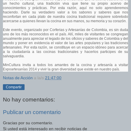
un hecho cultural, una tradición viva que tiene su propio acervo de
conocimientos y prácticas. Por esta razón, aquí no solo aprenderemos
haciendo. Darle su verdadero valor a los sabores y saberes que nos
reconfortan en cada plato de nuestra cocina tradicional requiere sobretodo
acercarse a quienes llevan la cocina en sus manos, su memoria y su corazón.
Este evento, organizado por Corferias y Artesanías de Colombia, es sin duda
uno de los más reconocidos en el país. Allí, miles de visitantes se congregan
anualmente para apreciar el legado de los oficios y saberes de Colombia y del
mundo y poner en evidencia el valor de las artes populares y las tradiciones
artesanales. Por esta razón, se constituye en un espacio idóneo para acercar
a la ciudadanía a las cocinas tradicionales y hacerlos participes de su
salvaguardia.
MinCultura invita a todos los amantes de la cocina y artesanía a visitar
Expoartesanías 2014 y vivir la gran diversidad que existe en nuestro país.
Notas de Acción
a la/s
21:47:00
Compartir
No hay comentarios:
Publicar un comentario
Gracias por su comentario.
Si usted está interesado en recibir noticias de