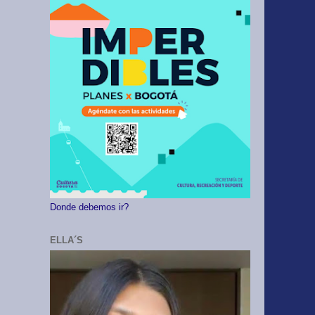
Donde debemos ir?
ELLA´S