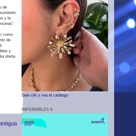
o de
ocimiento
s y la
rsonas”.
sí como
ento de
á
ables y
ia oferta
Dale clik y vea el catálogo
IMPERDIBLES II
antigua