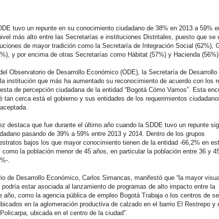
SDDE tuvo un repunte en su conocimiento ciudadano de 38% en 2013 a 59% e
vel más alto entre las Secretarías e instituciones Distritales, puesto que se 
tuciones de mayor tradición como la Secretaría de Integración Social (62%), 
%), y por encima de otras Secretarías como Hábitat (57%) y Hacienda (56%)
 del Observatorio de Desarrollo Económico (ODE), la Secretaría de Desarrollo
a institución que más ha aumentado su reconocimiento de acuerdo con los r
uesta de percepción ciudadana de la entidad “Bogotá Cómo Vamos”. Esta enc
é tan cerca está el gobierno y sus entidades de los requerimientos ciudadano
 aceptada.
vez destaca que fue durante el último año cuando la SDDE tuvo un repunte sign
udadano pasando de 39% a 59% entre 2013 y 2014. Dentro de los grupos
estratos bajos los que mayor conocimiento tienen de la entidad -66,2% en est
 como la población menor de 45 años, en particular la población entre 36 y 4
2%-.
ario de Desarrollo Económico, Carlos Simancas, manifestó que “la mayor visua
podría estar asociada al lanzamiento de programas de alto impacto entre la
e año, como la agencia pública de empleo Bogotá Trabaja o los centros de se
bicados en la aglomeración productiva de calzado en el barrio El Restrepo y 
 Policarpa, ubicada en el centro de la ciudad”.