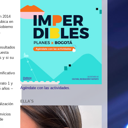
n 2014
ubica en
Gobierno
.
esultados
uesta
s y si su
ificativo
rato 1 y
Agéndate con las actividades.
5 años –
ELLA´S
lización
rvicios
de