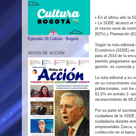
•
En el último año la 
•
La SDDE alcanzó el ni
el mismo nivel de insti
(62%) y Planeación (61
Episodio 29 Cultura - Bogotá
Según la nota editorial
Económico (SDDE) es l
NOTAS DE ACCIÓN
para el 2014 de la enc
permite preguntarse qu
gestión, es conocida y
La nota editorial a su 
en su conocimiento ci
poblacionales, son los 
61,5% en estrato 2- así
reconocimiento de 68,
Por su parte el secret
ciudadana de la SDDE, 
ciudadanía durante est
empresariales Zasca, u
confección en el barrio