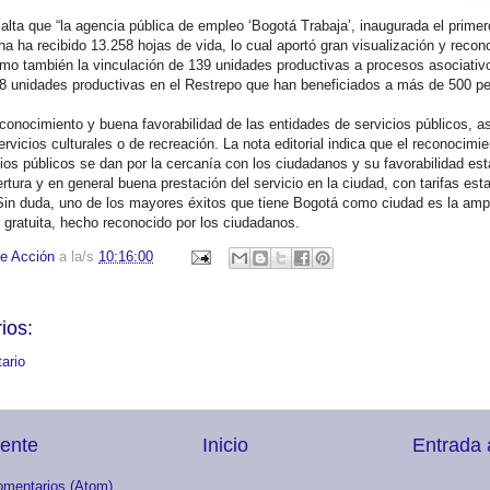
ta que “la agencia pública de empleo ‘Bogotá Trabaja’, inaugurada el primer
a ha recibido 13.258 hojas de vida, lo cual aportó gran visualización y recon
como también la vinculación de 139 unidades productivas a procesos asociativo
68 unidades productivas en el Restrepo que han beneficiados a más de 500 pe
onocimiento y buena favorabilidad de las entidades de servicios públicos, a
rvicios culturales o de recreación. La nota editorial indica que el reconocimi
ios públicos se dan por la cercanía con los ciudadanos y su favorabilidad est
rtura y en general buena prestación del servicio en la ciudad, con tarifas est
 Sin duda, uno de los mayores éxitos que tiene Bogotá como ciudad es la ampl
 gratuita, hecho reconocido por los ciudadanos.
e Acción
a la/s
10:16:00
ios:
ario
iente
Inicio
Entrada 
omentarios (Atom)