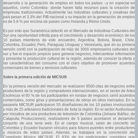
desarrollo y la generación de empleo en todos los países –y en especial en
aquellos, como Colombia- donde hacen falta recursos para la creación de
empresas tradicionales. Actualmente las industrias culturales y creativas del
país pesan el 3.3% del PIB nacional y su impacto en la generación de empleo
es de 5.8 % por encima de países como Holanda y Reino Unido.
Es por esto que Suramérica detectó en el Mercado de Industrias Culturales del
Sur una oportunidad infinita para el crecimiento y desarrollo económico de los
10 países miembros de este encuentro, Argentina, Bolivia, Brasil, Chile,
Colombia, Ecuador, Perú, Paraguay, Uruguay y Venezuela, que en su primera
versión contó con la participación de más de 3000 empresarios culturales del
sur y fue el espacio propicio para generar negocios, intercambiar información
y presentar la producción cultural de la región, además de conocer la oferta y
las características del consumo con el claro objetivo de promover acuerdos
comerciales de bienes y servicios culturales.
Sobre la primera edición de MICSUR
En la primera versión del mercado se realizaron 9500 citas de negocios entre
productores de la región y compradores internacionales, en el sector de Artes
Escénicas el 60 % de los participantes en rondas de negocios cerró acuerdos
comerciales, como giras y presentaciones de obras en otros mercados. En la
pasarela MICSUR participaron 55 diseñadores de los 10 países involucrados
y más de 25 artesanos tradicionales de toda la región. En el sector Audiovisual
por iniciativa de una productora de televisión de Colombia (Johana Ibáñez, de
Catapulta Producciones), realizadores de 5 países acordaron el desarrollo
conjunto de una serie web. En el campo musical, salas de concierto de
Colombia y Ecuador trazaron vínculos para futuros puentes entre productores
y músicos de estos países. Además, se trabajará en la concreción del
Compilado Música MICSUR. El 83% de los participantes considera que