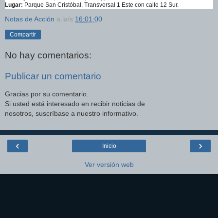
Lugar:
Parque San Cristóbal, Transversal 1 Este con calle 12 Sur.
Notas de Acción
a la/s
16:01:00
Compartir
No hay comentarios:
Publicar un comentario
Gracias por su comentario.
Si usted está interesado en recibir noticias de
nosotros, suscríbase a nuestro informativo.
‹
›
Inicio
Ver versión web