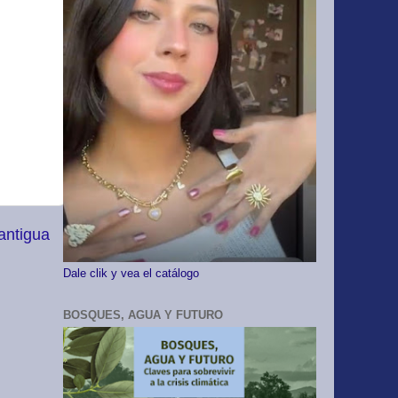
antigua
Dale clik y vea el catálogo
BOSQUES, AGUA Y FUTURO