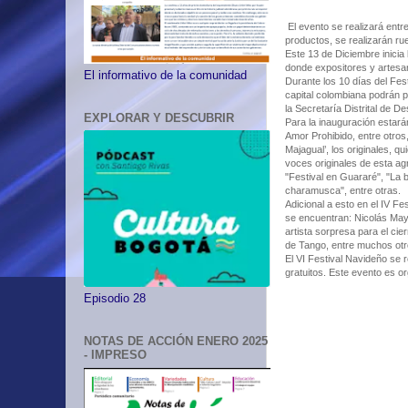
El evento se realizará entr
productos, se realizarán ru
Este 13 de Diciembre inicia
donde expositores y artesa
El informativo de la comunidad
Durante los 10 días del Fest
capital colombiana podrán p
la Secretaría Distrital de 
EXPLORAR Y DESCUBRIR
Para la inauguración estará
Amor Prohibido, entre otros
Majagual’, los originales, 
voces originales de esta a
"Festival en Guararé", "La 
charamusca", entre otras.
Adicional a esto en el IV F
se encuentran: Nicolás May
artista sorpresa para el c
de Tango, entre muchos ot
El VI Festival Navideño se 
gratuitos. Este evento es o
Episodio 28
NOTAS DE ACCIÓN ENERO 2025
- IMPRESO