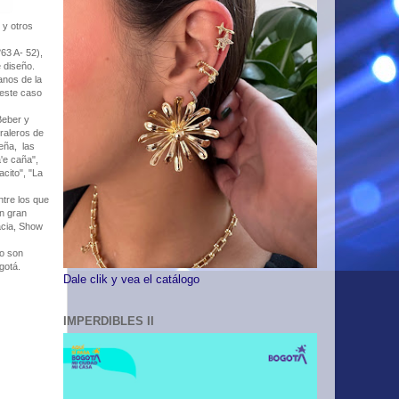
 y otros
63 A- 52),
e diseño.
anos de la
 este caso
Beber y
rraleros de
eña, las
'e caña",
cito", "La
ntre los que
n gran
acia, Show
ro son
ogotá.
Dale clik y vea el catálogo
IMPERDIBLES II