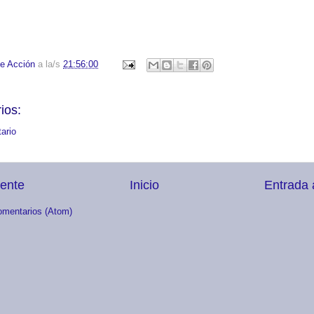
e Acción
a la/s
21:56:00
ios:
ario
iente
Inicio
Entrada 
omentarios (Atom)