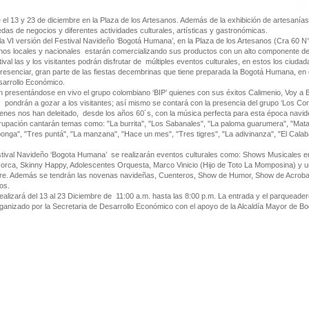
e el 13 y 23 de diciembre en la Plaza de los Artesanos. Además de la exhibición de artesanías
edas de negocios y diferentes actividades culturales, artísticas y gastronómicas.
 la VI versión del Festival Navideño ‘Bogotá Humana’, en la Plaza de los Artesanos (Cra 60 N°
nos locales y nacionales estarán comercializando sus productos con un alto componente d
ival las y los visitantes podrán disfrutar de múltiples eventos culturales, en estos los ciudad
resenciar, gran parte de las fiestas decembrinas que tiene preparada la Bogotá Humana, en
Desarrollo Económico.
n presentándose en vivo el grupo colombiano ‘BIP’ quienes con sus éxitos Calimenio, Voy a 
, pondrán a gozar a los visitantes; así mismo se contará con la presencia del grupo ‘Los Co
quienes nos han deleitado, desde los años 60´s, con la música perfecta para esta época navid
grupación cantarán temas como: "La burrita", "Los Sabanales", "La paloma guarumera", "Mata
bonga", "Tres puntá", "La manzana", "Hace un mes", "Tres tigres", "La adivinanza", "El Calaba
estival Navideño ‘Bogota Humana’ se realizarán eventos culturales como: Shows Musicales e
orca, Skinny Happy, Adolescentes Orquesta, Marco Vinicio (Hijo de Toto La Momposina) y u
ierre. Además se tendrán las novenas navideñas, Cuenteros, Show de Humor, Show de Acrob
ros.
realizará del 13 al 23 Diciembre de 11:00 a.m. hasta las 8:00 p.m. La entrada y el parqueade
rganizado por la Secretaria de Desarrollo Económico con el apoyo de la Alcaldía Mayor de B