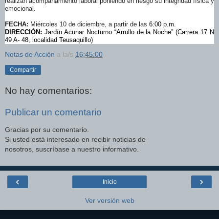
realizan acompañamiento laboral poniendo en riesgo su integridad física y
emocional.
FECHA:
Miércoles 10 de diciembre, a partir de las
6:00 p.m.
DIRECCIÓN:
Jardín Acunar Nocturno “Arrullo de la Noche”
(Carrera 17 N
49 A- 48, localidad Teusaquillo)
Notas de Acción
a la/s
16:45:00
Compartir
No hay comentarios:
Publicar un comentario
Gracias por su comentario.
Si usted está interesado en recibir noticias de
nosotros, suscríbase a nuestro informativo.
‹
›
Inicio
Ver versión web