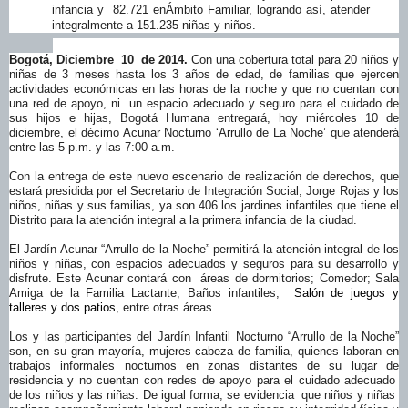
infancia
y
82.721
en
Ámbito Familiar
, logrando así, atender
integralmente a
151.235 niñas y
niños.
Bogotá, Diciembre 10 de 2014.
Con una cobertura total para 20 niños y
niñas de 3 meses hasta
los 3 años de edad
, de familias que ejercen
actividades económicas en las horas de la noche y que no cuentan con
una red de apoyo, ni un espacio adecuado y seguro para el cuidado de
sus hijos e hijas, Bogotá Humana entregará, hoy miércoles 10 de
diciembre, el décimo Acunar Nocturno ‘
Arrullo de La Noche
’ que atenderá
entre las 5 p.m. y las 7:00 a.m.
Con la entrega de este nuevo escenario de realización de derechos
, que
estará presidida por el Secretario de Integración Social, Jorge Rojas y los
niños, niñas y sus familias, ya son 406 los jardines infantiles que tiene el
Distrito para la atención integral a la primera infancia de la ciudad.
El Jardín Acunar “Arrullo de la Noche” permitirá la atención integral de los
niños y niñas, con espacios adecuados y seguros para su desarrollo y
disfrute. Este Acunar contará con áreas de dormitorios; Comedor; Sala
Amiga de la Familia Lactante; Baños infantiles;
Salón de juegos y
talleres y dos patios,
entre otras áreas.
Los y las participantes del Jardín Infantil Nocturno “Arrullo de la Noche”
son, en su gran mayoría, mujeres cabeza de familia, quienes laboran en
trabajos informales nocturnos en zonas distantes de su lugar de
residencia y no cuentan con redes de apoyo para el cuidado adecuado
de los niños y las niñas. De igual forma, se evidencia que niños y niñas