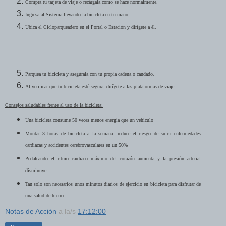
Compra tu tarjeta de viaje o recárgala como se hace normalmente.
Ingresa al Sistema llevando la bicicleta en tu mano.
Ubica el Cicloparqueadero en el Portal o Estación y dirígete a él.
Parquea tu bicicleta y asegúrala con tu propia cadena o candado.
Al verificar que tu bicicleta esté segura, dirígete a las plataformas de viaje.
Consejos saludables frente al uso de la bicicleta:
Una bicicleta consume 50 veces menos energía que un vehículo
Montar 3 horas de bicicleta a la semana, reduce el riesgo de sufrir enfermedades
cardiacas y accidentes cerebrovasculares en un 50%
Pedaleando el ritmo cardiaco máximo del corazón aumenta y la presión arterial
disminuye.
Tan sólo son necesarios unos minutos diarios de ejercicio en bicicleta para disfrutar de
una salud de hierro
Notas de Acción
a la/s
17:12:00