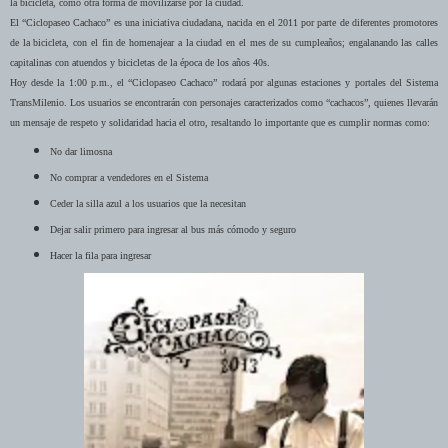
la bicicleta, como otra forma de movilizarse por la ciudad.
El “Ciclopaseo Cachaco” es una iniciativa ciudadana, nacida en el 2011 por parte de diferentes promotores
de la bicicleta, con el fin de homenajear a la ciudad en el mes de su cumpleaños; engalanando las calles
capitalinas con atuendos y bicicletas de la época de los años 40s.
Hoy desde la 1:00 p.m., el “Ciclopaseo Cachaco” rodará por algunas estaciones y portales del Sistema
TransMilenio. Los usuarios se encontrarán con personajes caracterizados como “cachacos”, quienes llevarán
un mensaje de respeto y solidaridad hacia el otro, resaltando lo importante que es cumplir normas como:
No dar limosna
No comprar a vendedores en el Sistema
Ceder la silla azul a los usuarios que la necesitan
Dejar salir primero para ingresar al bus más cómodo y seguro
Hacer la fila para ingresar