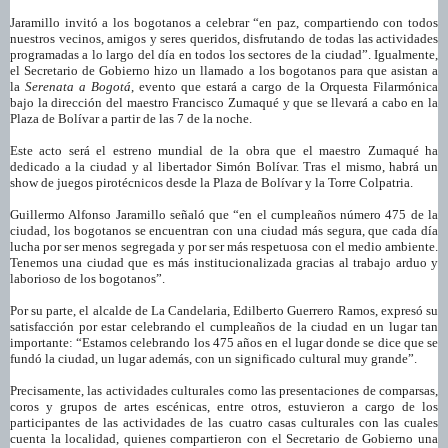
Jaramillo invitó a los bogotanos a celebrar “en paz, compartiendo con todos
nuestros vecinos, amigos y seres queridos, disfrutando de todas las actividades
programadas a lo largo del día en todos los sectores de la ciudad”. Igualmente,
el Secretario de Gobierno hizo un llamado a los bogotanos para que asistan a
la
Serenata a Bogotá
, evento que estará a cargo de la Orquesta Filarmónica
bajo la dirección del maestro Francisco Zumaqué y que se llevará a cabo en la
Plaza de Bolívar a partir de las 7 de la noche.
Este acto será el estreno mundial de la obra que el maestro Zumaqué ha
dedicado a la ciudad y al libertador Simón Bolívar. Tras el mismo, habrá un
show de juegos pirotécnicos desde la Plaza de Bolívar y la Torre Colpatria.
Guillermo Alfonso Jaramillo señaló que “en el cumpleaños número 475 de la
ciudad, los bogotanos se encuentran con una ciudad más segura, que cada día
lucha por ser menos segregada y por ser más respetuosa con el medio ambiente.
Tenemos una ciudad que es más institucionalizada gracias al trabajo arduo y
laborioso de los bogotanos”.
Por su parte, el alcalde de La Candelaria, Edilberto Guerrero Ramos, expresó su
satisfacción por estar celebrando el cumpleaños de la ciudad en un lugar tan
importante: “Estamos celebrando los 475 años en el lugar donde se dice que se
fundó la ciudad, un lugar además, con un significado cultural muy grande”.
Precisamente, las actividades culturales como las presentaciones de comparsas,
coros y grupos de artes escénicas, entre otros, estuvieron a cargo de los
participantes de las actividades de las cuatro casas culturales con las cuales
cuenta la localidad, quienes compartieron con el Secretario de Gobierno una