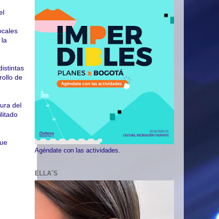
el
ocales
 la
istintas
rollo de
tura del
litado
que
Agéndate con las actividades.
ELLA´S