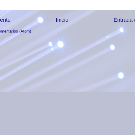
iente
Inicio
Entrada 
omentarios (Atom)