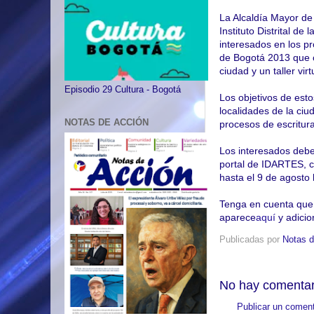
La Alcaldía Mayor de 
Instituto Distrital d
interesados en los pr
de Bogotá 2013 que c
ciudad y un taller vi
Episodio 29 Cultura - Bogotá
Los objetivos de estos
localidades de la ciud
NOTAS DE ACCIÓN
procesos de escritur
Los interesados deber
portal de IDARTES, cu
hasta el 9 de agosto 
Tenga en cuenta que 
aparece
aquí
y adici
Publicadas por
Notas d
No hay comentar
Publicar un coment