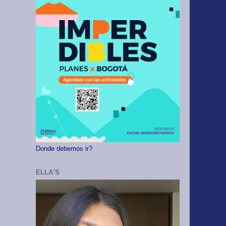
Donde debemos ir?
ELLA´S