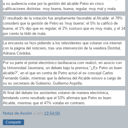
a su audiencia votar por la gestión del alcalde Petro en cinco
calificaciones distintas: muy buena, buena, regular, muy mal y mala.
El resultado de la votación fue ampliamente favorable al Alcalde: el 78%
consideró que la gestión de Petro es 'muy buena'; el 5% la calificó de
buena; el 1% dijo que es regular; el 2% sostuvo que es muy mala, y el 14
por ciento la tildó de mala.
La encuesta se hizo pidiendo a los televidentes que votaran vía internet
con la página del noticiero, tras una intervención de la veedora Distrital,
Adriana Córdoba.
Por su parte el portal electrónico lasillavacia.com realizó, en asocio con
la Universidad Javeriana, un debate bajo la premisa "¿Es Petro un buen
alcalde?", en el que en contra de Petro actuó el ex concejal Carlos
Fernando Galán, mientras que la defensa del Alcalde estuvo a cargo de
su ex secretario de Gobierno, Guillermo Asprilla.
Al final del debate los asistentes votaron de manera electrónica,
brindando como resultado que el 53% afirmara que Petro es buen
Alcalde, mientras que el 47% votaba en contrario.
Notas de Acción
a la/s
13:54:00
Compartir