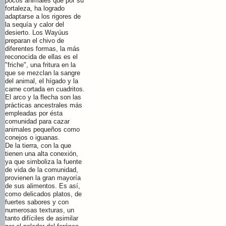
pocos animales que por su
fortaleza, ha logrado
adaptarse a los rigores de
la sequía y calor del
desierto. Los Wayúus
preparan el chivo de
diferentes formas, la más
reconocida de ellas es el
"friche", una fritura en la
que se mezclan la sangre
del animal, el hígado y la
carne cortada en cuadritos.
El arco y la flecha son las
prácticas ancestrales más
empleadas por ésta
comunidad para cazar
animales pequeños como
conejos o iguanas.
De la tierra, con la que
tienen una alta conexión,
ya que simboliza la fuente
de vida de la comunidad,
provienen la gran mayoría
de sus alimentos. Es así,
como delicados platos, de
fuertes sabores y con
numerosas texturas, un
tanto difíciles de asimilar