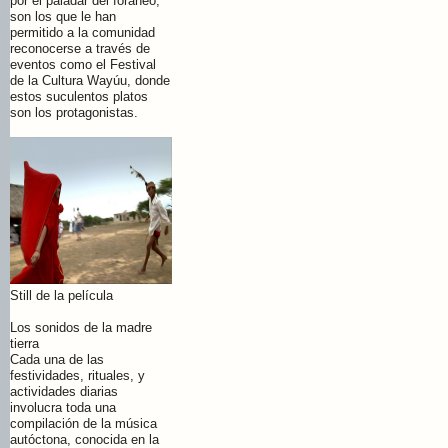
por el paladar del foráneo,
son los que le han
permitido a la comunidad
reconocerse a través de
eventos como el Festival
de la Cultura Wayúu, donde
estos suculentos platos
son los protagonistas.
Still de la película
Los sonidos de la madre
tierra
Cada una de las
festividades, rituales, y
actividades diarias
involucra toda una
compilación de la música
autóctona, conocida en la