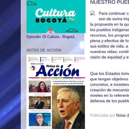
NUESTRO PUE
Para continuar c
son de suma imp
la propuesta en la qu
los pueblos indígenas 
recursos, los program
Episodio 29 Cultura - Bogotá
plena y efectiva de l
sus estilos de vida, a
NOTAS DE ACCIÓN
nuestras vidas; conti
visión de equidad y e
Que los Estados tome
que tengan objetivos
concretos, e insistie
creación de mecanismo
niveles en lo referen
defensa de los puebl
Publicadas por
Notas d