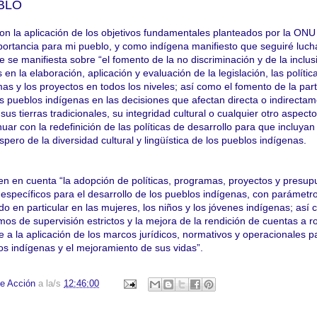
BLO
on la aplicación de los objetivos fundamentales planteados por la ONU
ortancia para mi pueblo, y como indígena manifiesto que seguiré luc
e se manifiesta sobre “el fomento de la no discriminación y de la inclus
en la elaboración, aplicación y evaluación de la legislación, las política
as y los proyectos en todos los niveles; así como el fomento de la part
os pueblos indígenas en las decisiones que afectan directa o indirecta
 sus tierras tradicionales, su integridad cultural o cualquier otro aspect
nuar con la redefinición de las políticas de desarrollo para que incluya
spero de la diversidad cultural y lingüística de los pueblos indígenas.
n en cuenta “la adopción de políticas, programas, proyectos y presup
 específicos para el desarrollo de los pueblos indígenas, con parámetr
ndo en particular en las mujeres, los niños y los jóvenes indígenas; así 
s de supervisión estrictos y la mejora de la rendición de cuentas a r
te a la aplicación de los marcos jurídicos, normativos y operacionales p
os indígenas y el mejoramiento de sus vidas”.
e Acción
a la/s
12:46:00