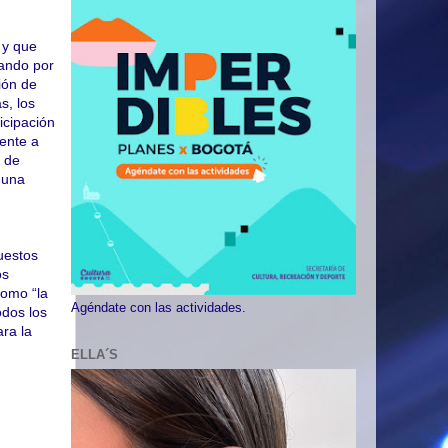
 y que
hando por
ión de
s, los
icipación
mente a
o de
n una
uestos
os
como “la
Agéndate con las actividades.
odos los
ara la
ELLA´S