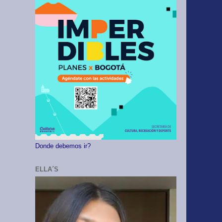
Donde debemos ir?
ELLA´S