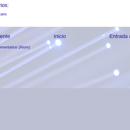
ios:
ario
iente
Inicio
Entrada 
omentarios (Atom)