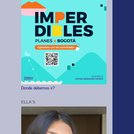
Donde debemos ir?
ELLA´S