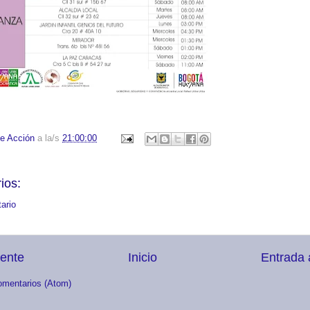
e Acción
a la/s
21:00:00
ios:
ario
iente
Inicio
Entrada 
omentarios (Atom)