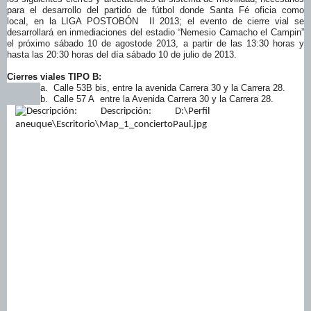
para el desarrollo del partido de fútbol donde
Santa Fé
oficia como
local
,
en la
LIGA POSTOBÓN II
2013;
el evento de cierre vial
se
desarrollará en
inmediaciones d
el estadio “Nemesio Camacho el Campin”
el
próximo sábado 10 de agosto
de 201
3
, a
partir de las 13:30 horas y
hasta las 20:30 horas del día sábado 10 de julio de 2013.
C
ierres viales TIPO B
:
a.
Calle 53B bis, entre la avenida Carrera 30 y la Carrera 28.
b.
Calle 57 A entre la Avenida Carrera 30 y la Carrera 28.