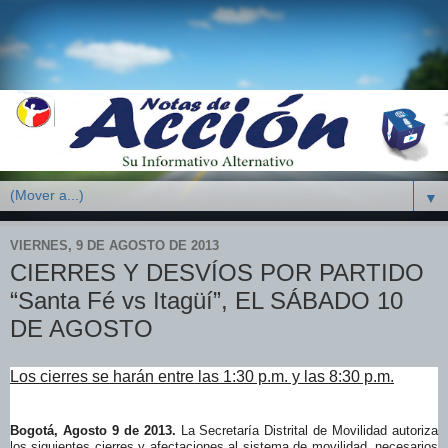
▼
VIERNES, 9 DE AGOSTO DE 2013
CIERRES Y DESVÍOS POR PARTIDO
“Santa Fé vs Itagüí”, EL SÁBADO 10
DE AGOSTO
Los cierres se harán entre las 1:30 p.m. y las 8:30 p.m.
Bogotá,
Agosto 9
de 2013.
La Secretaría Distrital de Movilidad autoriza
los siguientes
cierres y afectaciones al sistema de movilidad
, necesari
o
s