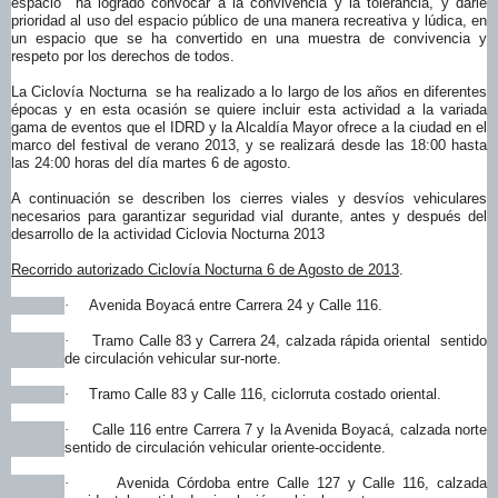
espacio ha logrado convocar a la convivencia y la tolerancia, y darle
prioridad al uso del espacio público de una manera recreativa y lúdica, en
un espacio que se ha convertido en una muestra de convivencia y
respeto por los derechos de todos.
La Ciclovía Nocturna se ha realizado a lo largo de los años en diferentes
épocas y en esta ocasión se quiere incluir esta actividad a la variada
gama de eventos que el IDRD y la Alcaldía Mayor ofrece a la ciudad en el
marco del festival de verano 2013, y se realizará desde las 18:00 hasta
las 24:00 horas del día martes 6 de agosto.
A continuación se describen los cierres viales y desvíos vehiculares
necesarios para garantizar seguridad vial durante, antes y después del
desarrollo de la actividad Ciclovia Nocturna 2013
Recorrido autorizado Ciclovía Nocturna 6 de Agosto de 2013
.
Avenida Boyacá entre Carrera 24 y Calle 116.
·
Tramo Calle 83 y Carrera 24, calzada rápida oriental sentido
·
de circulación vehicular sur-norte.
Tramo Calle 83 y Calle 116, ciclorruta costado oriental.
·
Calle 116 entre Carrera 7 y la Avenida Boyacá, calzada norte
·
sentido de circulación vehicular oriente-occidente.
Avenida Córdoba entre Calle 127 y Calle 116, calzada
·