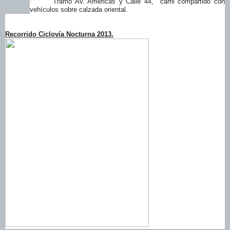
Tramo Av. Américas y Calle 44, carril compartido con
·
vehículos sobre calzada oriental.
Recorrido Ciclovía Nocturna 2013.