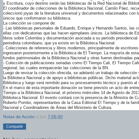
y Escritura, cuyo destino serán las bibliotecas de la Red Nacional de Bibli
El coordinador de colecciones de la Biblioteca Nacional, Camilo Páez, recu
coleccionó joyas de la literatura universal y documentos relacionados con 
únicos que conformaron su biblioteca.
La colección se compone de:
- Las bibliotecas personales de Eduardo, Enrique y Hernando Santos, las c
ellas con dedicatorias que las hacen ejemplares únicos. La biblioteca de E
libros sobre Colombia y documentación asociada a su período presidencial 
periodista colombiano, que ya existe en la Biblioteca Nacional.
- Colecciones de referencia y libros modernos, principalmente de escritore
ingresaron posteriormente a la Biblioteca de El Tiempo. La mayoría de est
fondos patrimoniales de la Biblioteca Nacional y otras fueron destinadas pa
- Colección de publicaciones seriadas como El Tiempo Cali, El Tiempo Caf
regional, las cuales enriquecerán las colecciones de la BN.
Luego de revisar la colección ofrecida, se adelantó un trabajo de selección 
la Biblioteca Nacional y de apoyo a bibliotecas públicas. Dicho material a
Biblioteca y luego será remitido para su procesamiento técnico y puesto al 
En el marco de esta importante donación se tiene previsto un acto de entreg
Tiempo a la Biblioteca Nacional, el próximo miércoles 14 de Agosto de 2013
Biblioteca Nacional. El evento contará con la presencia de la Ministra de C
Roberto Pombo, representantes de la Casa Editorial El Tiempo y de la famil
Nacional y Coordinadores de Áreas del Ministerio de Cultura.
Notas de Acción
a la/s
7:05:00
Compartir