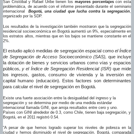
San Cristóbal y Rafael Uribe tienen los
mayores porcentajes
con esta
problemática, de acuerdo con el informe presentado durante el seminario
internacional
Bogotá, una ciudad que lucha contra la segregación
,
organizado por la SDP.
Los resultados de la investigación también mostraron que la segregación
residencial socioeconómica en Bogotá aumentó un 9%, especialmente en
los estratos altos, mientras que en los bajos se mantiene constante en el
2%.
El estudio aplicó medidas de segregación espacial como
el Índice
de Segregación de Acceso Socioeconómico (SAS),
que incluye
la dotación de bienes y servicios urbanos como vías y espacios
públicos,
y el Índice de Segregación Residencial (ISR)
que mide
los ingresos, gastos, consumo de vivienda y la inversión en
capital humano (educación). Estos factores son determinantes
para calcular el nivel de segregación en Bogotá.
Existe una fuerte asociación entre la desigualdad del ingreso y la
segregación y se determina por medio de una medida estándar
internacional llamada GINI, que arroja resultados entre cero y uno.
Países con GINI alrededor de 0.3, como Chile, tienen baja segregación, y
Bogotá, en el 2011 registró 0.54.
“A pesar de que hemos logrado superar los niveles de pobreza en la
ciudad y hemos disminuido el nivel de segregación, Bogotá, comparada