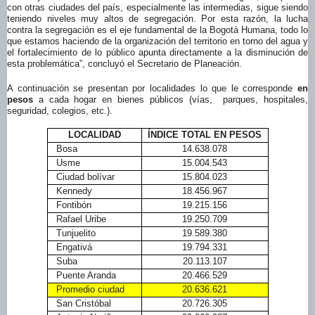
con otras ciudades del país, especialmente las intermedias, sigue siendo
teniendo niveles muy altos de segregación. Por esta razón, la lucha
contra la segregación es el eje fundamental de la Bogotá Humana, todo lo
que estamos haciendo de la organización del territorio en torno del agua y
el fortalecimiento de lo público apunta directamente a la disminución de
esta problemática”, concluyó el Secretario de Planeación.
A continuación se presentan por localidades lo que le corresponde
en
pesos
a cada hogar en bienes públicos (vías, parques, hospitales,
seguridad, colegios, etc.).
LOCALIDAD
ÍNDICE TOTAL EN PESOS
Bosa
14.638.078
Usme
15.004.543
Ciudad bolívar
15.804.023
Kennedy
18.456.967
Fontibón
19.215.156
Rafael Uribe
19.250.709
Tunjuelito
19.589.380
Engativá
19.794.331
Suba
20.113.107
Puente Aranda
20.466.529
Promedio ciudad
20.636.621
San Cristóbal
20.726.305