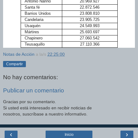
Antonio Nariño
20.969.927
Santa fé
22.872.546
Barrios Unidos
23.808.810
Candelaria
23.905.725
Usaquén
24.549.993
Mártires
25.693.697
Chapinero
27.060.542
Teusaquillo
27.110.366
Notas de Acción
a la/s
22:25:00
Compartir
No hay comentarios:
Publicar un comentario
Gracias por su comentario.
Si usted está interesado en recibir noticias de
nosotros, suscríbase a nuestro informativo.
‹
›
Inicio