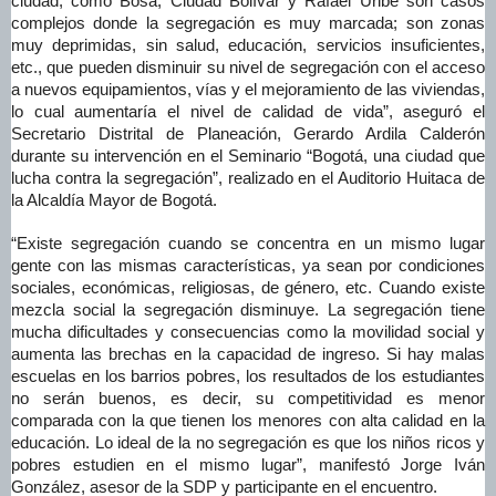
ciudad, como Bosa, Ciudad Bolívar y Rafael Uribe son casos
complejos donde la segregación es muy marcada; son zonas
muy deprimidas, sin salud, educación, servicios insuficientes,
etc., que pueden disminuir su nivel de segregación con el acceso
a nuevos equipamientos, vías y el mejoramiento de las viviendas,
lo cual aumentaría el nivel de calidad de vida”, aseguró el
Secretario Distrital de Planeación, Gerardo Ardila Calderón
durante su intervención en el Seminario “Bogotá, una ciudad que
lucha contra la segregación”, realizado en el Auditorio Huitaca de
la Alcaldía Mayor de Bogotá.
“Existe segregación cuando se concentra en un mismo lugar
gente con las mismas características, ya sean por condiciones
sociales, económicas, religiosas, de género, etc. Cuando existe
mezcla social la segregación disminuye. La segregación tiene
mucha dificultades y consecuencias como la movilidad social y
aumenta las brechas en la capacidad de ingreso. Si hay malas
escuelas en los barrios pobres, los resultados de los estudiantes
no serán buenos, es decir, su competitividad es menor
comparada con la que tienen los menores con alta calidad en la
educación. Lo ideal de la no segregación es que los niños ricos y
pobres estudien en el mismo lugar”, manifestó Jorge Iván
González, asesor de la SDP y participante en el encuentro.