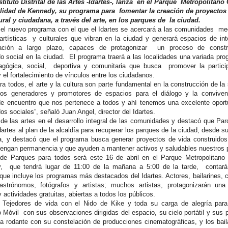
nstituto Distrital de las Artes -Idartes-, lanza en el Parque Metropolitano
alidad de Kennedy, su programa para fomentar la creación de proyectos
ural y ciudadana, a través del arte, en los parques de la ciudad.
el nuevo programa con el que el Idartes se acercará a las comunidades med
artísticas y culturales que vibran en la ciudad y generará espacios de in
rmación a largo plazo, capaces de protagonizar un proceso de const
ido social en la ciudad. El programa traerá a las localidades una variada pr
edagógica, social, deportiva y comunitaria que busca promover la particip
 y el fortalecimiento de vínculos entre los ciudadanos.
a todos, el arte y la cultura son parte fundamental en la construcción de la
tos generadores y promotores de espacios para el diálogo y la conviven
de encuentro que nos pertenece a todos y ahí tenemos una excelente oport
dos sociales”, señaló Juan Angel, director del Idartes.
 de las artes en el desarrollo integral de las comunidades y destacó que Pa
dartes al plan de la alcaldía para recuperar los parques de la ciudad, desde s
ura, y destacó que el programa busca generar proyectos de vida construido
tengan permanencia y que ayuden a mantener activos y saludables nuestros 
l de Parques para todos será este 16 de abril en el Parque Metropolitano
, que tendrá lugar de 11:00 de la mañana a 5:00 de la tarde, contar
 que incluye los programas más destacados del Idartes. Actores, bailarines, 
astrónomos, fotógrafos y artistas; muchos artistas, protagonizarán una
y actividades gratuitas, abiertas a todos los públicos.
s Tejedores de vida con el Nido de Kike y toda su carga de alegría par
 Móvil con sus observaciones dirigidas del espacio, su cielo portátil y sus 
a rodante con su constelación de producciones cinematográficas, y los bail