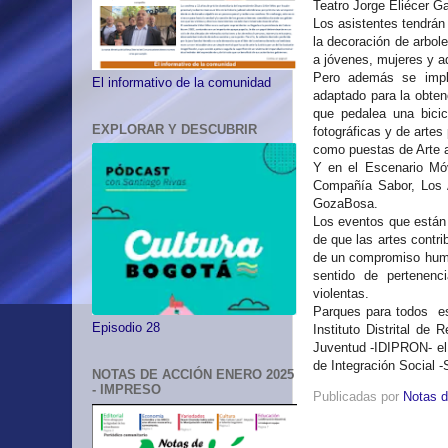
Teatro Jorge Eliécer Ga
Los asistentes tendrán 
la decoración de arbole
a jóvenes, mujeres y 
Pero además se impl
El informativo de la comunidad
adaptado para la obten
que pedalea una bicic
EXPLORAR Y DESCUBRIR
fotográficas y de artes
como puestas de Arte al
Y en el Escenario Móv
Compañía Sabor, Los 
GozaBosa.
Los eventos que están 
de que las artes contri
de un compromiso human
sentido de pertenenc
violentas.
Parques para todos es 
Episodio 28
Instituto Distrital de 
Juventud -IDIPRON- el I
de Integración Social -
NOTAS DE ACCIÓN ENERO 2025
- IMPRESO
Publicadas por
Notas d