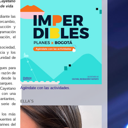
 Cayetano
 de vida
iante las
tercambio,
rucción y
ogramación
ación, el
 sociedad,
cia y los
unidad de
rques para
u razón de
s desde la
parques.
Agéndate con las actividades.
 Cayetano
á con una
cantantes,
ELLA´S
 serie de
a los más
puentes al
arines del