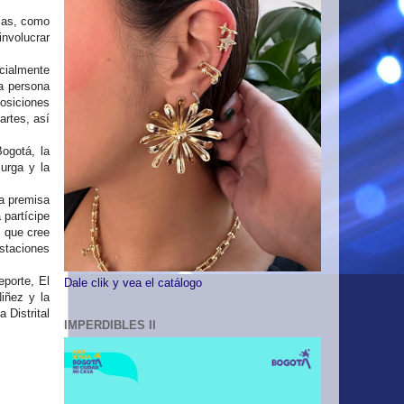
icas, como
involucrar
cialmente
na persona
osiciones
artes, así
ogotá, la
urga y la
la premisa
 partícipe
, que cree
staciones
porte, El
Dale clik y vea el catálogo
Niñez y la
 Distrital
IMPERDIBLES II