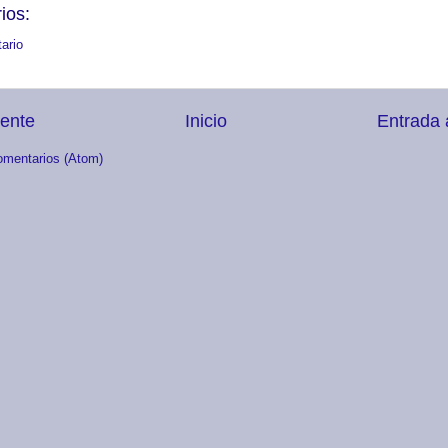
ios:
ario
iente
Inicio
Entrada 
omentarios (Atom)