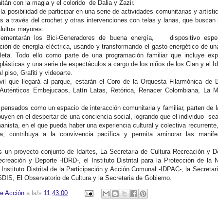
itán con la magia y el colorido de Dalia y Zazir.
la posibilidad de participar en una serie de actividades comunitarias y artíst
s a través del crochet y otras intervenciones con telas y lanas, que buscan 
adultos mayores.
ementarán los Bici-Generadores de buena energía, dispositivo espe
ción de energía eléctrica, usando y transformando el gasto energético de u
leta. Todo ello como parte de una programación familiar que incluye exp
 plásticas y una serie de espectáculos a cargo de los niños de los Clan y el Id
 piso, Grafiti y videoarte.
il que llegará al parque, estarán el Coro de la Orquesta Filarmónica de B
Auténticos Embejucaos, Latín Latas, Retórica, Renacer Colombiana, La M
pensados como un espacio de interacción comunitaria y familiar, parten de 
buyen en el despertar de una conciencia social, logrando que el individuo sea
ista, en el que pueda haber una experiencia cultural y colectiva recurrente
ia, contribuya a la convivencia pacífica y permita aminorar las manife
un proyecto conjunto de Idartes, La Secretaria de Cultura Recreación y De
Recreación y Deporte -IDRD-, el Instituto Distrital para la Protección de la 
nstituto Distrital de la Participación y Acción Comunal -IDPAC-, la Secretaria
SDIS, El Observatorio de Cultura y la Secretaria de Gobierno.
e Acción
a la/s
11:43:00