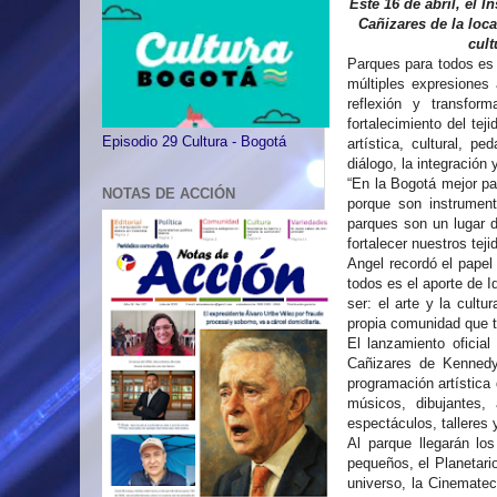
Este 16 de abril, el I
Cañizares de la loc
cult
Parques para todos es 
múltiples expresiones 
reflexión y transfo
fortalecimiento del tej
Episodio 29 Cultura - Bogotá
artística, cultural, p
diálogo, la integración
“En la Bogotá mejor par
NOTAS DE ACCIÓN
porque son instrumen
parques son un lugar 
fortalecer nuestros teji
Angel recordó el papel
todos es el aporte de I
ser: el arte y la cult
propia comunidad que 
El lanzamiento oficia
Cañizares de Kennedy
programación artística
músicos, dibujantes, 
espectáculos, talleres 
Al parque llegarán lo
pequeños, el Planetario
universo, la Cinematec