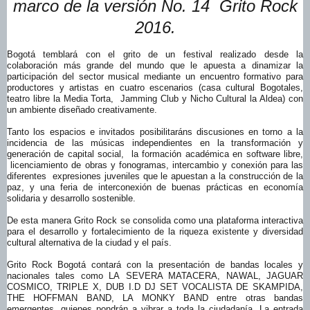
marco de la versión No. 14 Grito Rock
2016.
Bogotá temblará con el grito de un festival realizado desde la
colaboración más grande del mundo que le apuesta a dinamizar la
participación del sector musical mediante un encuentro formativo para
productores y artistas en cuatro escenarios (casa cultural Bogotales,
teatro libre la Media Torta, Jamming Club y Nicho Cultural la Aldea) con
un ambiente diseñado creativamente.
Tanto los espacios e invitados posibilitaráns discusiones en torno a la
incidencia de las músicas independientes en la transformación y
generación de capital social, la formación académica en software libre,
licenciamiento de obras y fonogramas, intercambio y conexión para las
diferentes expresiones juveniles que le apuestan a la construcción de la
paz, y una feria de interconexión de buenas prácticas en economía
solidaria y desarrollo sostenible.
De esta manera Grito Rock se consolida como una plataforma interactiva
para el desarrollo y fortalecimiento de la riqueza existente y diversidad
cultural alternativa de la ciudad y el país.
Grito Rock Bogotá contará con la presentación de bandas locales y
nacionales tales como LA SEVERA MATACERA, NAWAL, JAGUAR
COSMICO, TRIPLE X, DUB I.D DJ SET VOCALISTA DE SKAMPIDA,
THE HOFFMAN BAND, LA MONKY BAND entre otras bandas
emergentes, quienes pondrán a vibrar a toda la ciudadanía. La entrada