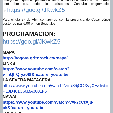
será libre para todos los asistentes. Consulta programación
https://goo.gl/JKwkZ5
en
Para el día 27 de Abril contaremos con la presencia de Cesar López
gestor de paz 6:00 pm en Bogotales.
PROGRAMACIÓN:
https://goo.gl/JKwkZ5
MAPA
http://bogota.gritorock.co/
mapa/
LINKS
https://www.youtube.com/watch?
v=nQIrQfyz00I&feature=youtu.be
LA SEVERA MATACERA
https://www.youtube.com/watch?
v=R36jCGXvyXE&list=
PL3D461C66BA3001F5
NAWAL
https://www.youtube.com/watch?
v=k7cCtXju-
ok&feature=youtu.be