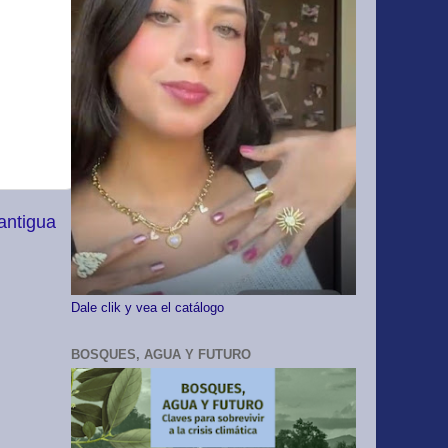
antigua
Dale clik y vea el catálogo
BOSQUES, AGUA Y FUTURO