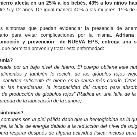
 hierro afecta en un 25% a los bebés, 43% a los niños has
re 5 y 12 años. De igual manera 40% a las mujeres, 15% de 
 los síntomas que puedan evidenciar la presencia de anem
sario para evitar complicaciones por la misma,
Adriana
romoción y prevención de NUEVA EPS, entrega una s
s
que permitan prevenir y tratar esta enfermedad:
emia?
sada por un bajo nivel de hierro. El cuerpo obtiene este nut
 alimentos y también lo recicla de los glóbulos rojos vie
la cantidad suficiente de hierro es la causa más común. Otra
r las hereditarias, la incapacidad del cuerpo para absorb
a de producción de glóbulos rojos” (Radica en una falla de l
argada de la fabricación de la sangre).
 síntomas?
 comunes son la piel pálida dado que la hemoglobina es la q
gre, la falta de energía debido a la reducción del nivel de oxi
para respirar después de alguna actividad física; incluso para 