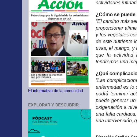
actividades rutinar
¿Cómo se puede 
“El camino más sen
proporcionar alime
y los vegetales co
de este nutriente l
uvas, el mango, y l
que la actividad
tendremos una mejo
¿Qué complicacio
“Las complicacion
enfermedad es lo 
El informativo de la comunidad
podrá terminar ac
puede generar un 
EXPLORAR Y DESCUBRIR
oxigenación a niv
una falla cardiaca
una intervención, q