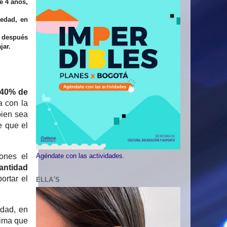
e 4 años,
edad, en
r después
jar.
 40% de
a con la
bien sea
e que el
ones el
Agéndate con las actividades.
antidad
ortar el
ELLA´S
dad, en
tima que