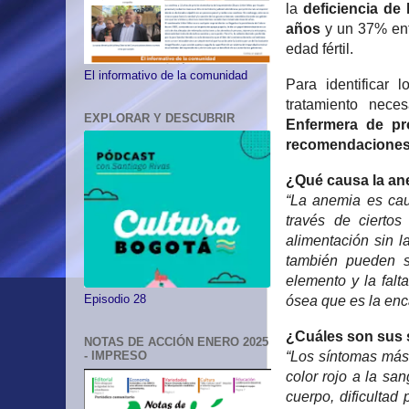
la
deficiencia de
años
y un 37% ent
edad fértil.
El informativo de la comunidad
Para identificar
tratamiento nece
EXPLORAR Y DESCUBRIR
Enfermera de p
recomendacione
¿Qué causa la an
“La anemia es cau
través de ciertos
alimentación sin 
también pueden se
elemento y la falt
ósea que es la enc
Episodio 28
¿Cuáles son sus
NOTAS DE ACCIÓN ENERO 2025
“Los síntomas más
- IMPRESO
color rojo a la san
cuerpo, dificultad 