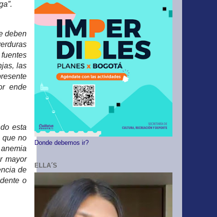
iga”.
Se deben
verduras
 fuentes
jas, las
presente
or ende
ndo esta
a que no
Donde debemos ir?
a anemia
ar mayor
ELLA´S
encia de
idente o