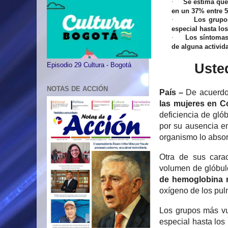
Se estima que
·
en un 37% entre 5
Los grupo
·
especial hasta lo
Los síntomas 
·
de alguna activida
Uste
Episodio 29 Cultura - Bogotá
NOTAS DE ACCIÓN
País –
De acuerdo
las mujeres en C
deficiencia de gló
por su ausencia e
organismo lo abso
Otra de sus carac
volumen de glóbul
de hemoglobina n
oxígeno de los pulm
Los grupos más vu
especial hasta lo