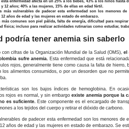
 esta enfermedad afecta en un 25% a los bebés, 43% a los niños hasta d
 y 12 años; 40% a las mujeres, 15% de ellas en edad fértil.
s más vulnerables de padecer esta enfermedad son los menores de 
s 12 años de edad y las mujeres en estado de embarazo.
más comunes son piel pálida, falta de energía, dificultad para respira
d física; incluso para realizar actividades rutinarias como estudiar, traba
d podría tener anemia sin saberlo
 con cifras de la Organización Mundial de la Salud (OMS),
el
olombia sufre anemia.
Esta enfermedad que está relacionad
bulos rojos, generalmente tiene como causa la falta de hierro, 
n los alimentos consumidos, o por un desorden que no permit
rba.
terísticas son los bajos índices de hemoglobina. En ocasi
os rojos es normal, y sin embargo
existe anemia porque la c
o es suficiente.
Este componente es el encargado de transp
ones a los tejidos del cuerpo y retirar el dióxido de carbono.
lnerables de padecer esta enfermedad son los menores de e
s 12 años de edad y las mujeres en estado de embarazo. Se es