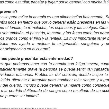
ias como estudiar, trabajar y jugar; por lo general con mucha fat
prevenir?
cillo para evitar la anemia es una alimentación balanceada. 
ntos ricos en hierro que por lo general están presentes en las 
mo el tomate, la remolacha, las espinacas y las acelgas. Otras
o son también, el pescado, la carne y las frutas como las naran
os granos como el frijol y la lenteja. Es muy importante tener 
 física nos ayuda a mejorar la oxigenación sanguínea y p
r oxigenación en el cuerpo”.
nes puede presentar esta enfermedad?
es que podemos tener con la anemia son fatiga severa, cua
suficientemente grave la persona se puede sentir tan cansad
tividades rutinarias. Problemas del corazón, debido a que l
latido diferente o irregular para bombear más sangre y logr
el del cuerpo, incluso puede generar la muerte como consecu
, o la perdida deliberada de sangre como resultado de un acc
ue pueden ser fatales”.