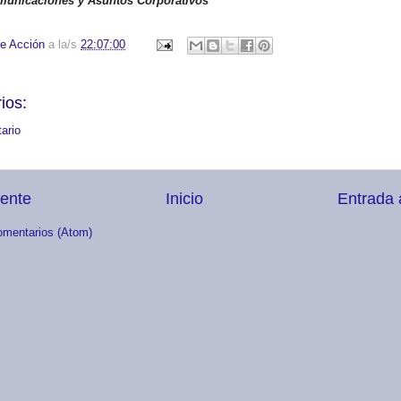
omunicaciones y Asuntos Corporativos
e Acción
a la/s
22:07:00
ios:
ario
iente
Inicio
Entrada 
omentarios (Atom)