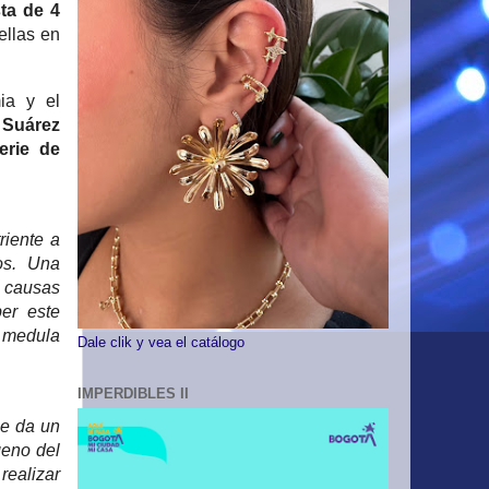
ta de 4
ellas en
ia y el
 Suárez
erie de
riente a
jos. Una
s causas
er este
a medula
Dale clik y vea el catálogo
IMPERDIBLES II
ue da un
geno del
realizar