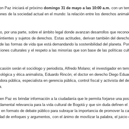
en Paz iniciará el próximo
domingo 31 de mayo a las 10:00 a.m.
con un te
nes de la sociedad actual en el mundo: la relación entre los derechos animal
no, por una parte, sobre el ámbito legal donde avanzan desarrollos que recono
ntientes y sujetos de derechos. Estas actitudes, derivan también del derech
de las formas de vida que está demandando la sostenibilidad del planeta. Por
iciones culturales y el respeto a las minorías que son base de las políticas cul
casión serán el sociólogo y periodista, Alfredo Molano; el investigador en te
ecológica y ética animalista, Eduardo Rincón; el doctor en derecho Diego Edu
dora pública, especialista en gerencia pública, control fiscal y activista del d
a.
en Paz es brindar información a la ciudadanía que le permita forjarse una pos
amental relevancia para la vida cultural de Bogotá y que sin duda definen el p
r en formato de debate público para subrayar la importancia de promover la c
dad de enfoques y argumentos, con el ánimo de movilizar la palabra, el juicio c