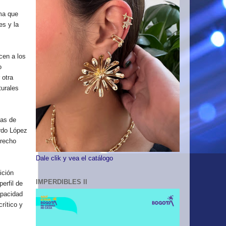
ma que
es y la
cen a los
o
 otra
turales
mas de
ardo López
erecho
Dale clik y vea el catálogo
ición
IMPERDIBLES II
erfil de
apacidad
rítico y