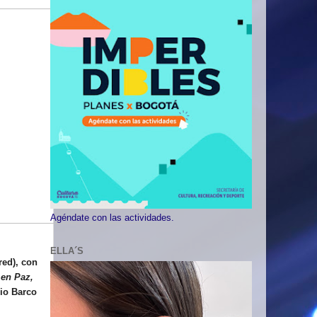
Agéndate con las actividades.
ELLA´S
red), con
 en Paz,
lio Barco