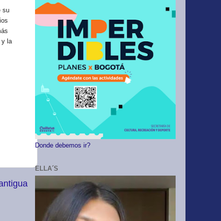
e su
ios
más
 y la
Donde debemos ir?
ELLA´S
antigua