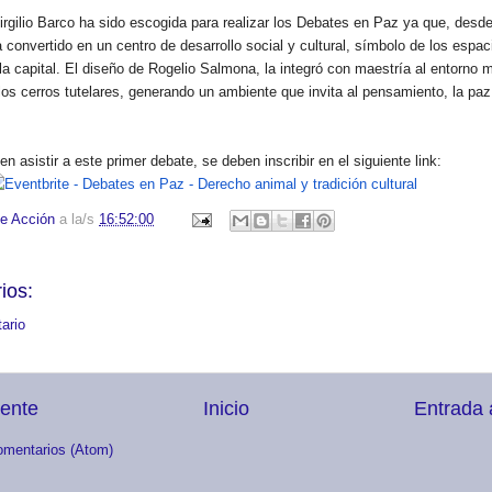
irgilio Barco ha sido escogida para realizar los Debates en Paz ya que, desd
 convertido en un centro de desarrollo social y cultural, símbolo de los espac
a capital. El diseño de Rogelio Salmona, la integró con maestría al entorno 
os cerros tutelares, generando un ambiente que invita al pensamiento, la paz
 asistir a este primer debate, se deben inscribir en el siguiente link:
e Acción
a la/s
16:52:00
ios:
ario
iente
Inicio
Entrada 
omentarios (Atom)