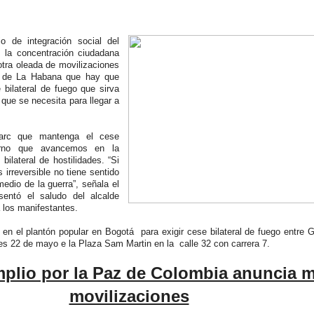
io de integración social del
có la concentración ciudadana
tra oleada de movilizaciones
a de La Habana que hay que
bilateral de fuego que sirva
 que se necesita para llegar a
Farc que mantenga el cese
ierno que avancemos en la
ilateral de hostilidades. “Si
irreversible no tiene sentido
edio de la guerra”, señala el
esentó el saludo del alcalde
 los manifestantes.
ó en el plantón popular en Bogotá para exigir cese bilateral de fuego entre 
nes 22 de mayo e la Plaza Sam Martin en la calle 32 con carrera 7.
mplio por la Paz de Colombia anuncia 
movilizaciones