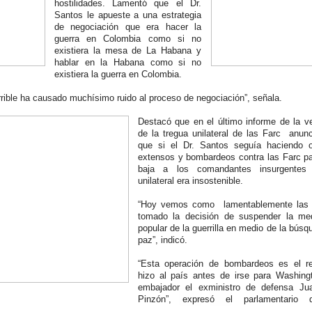
hostilidades. Lamentó que el Dr.
Santos le apueste a una estrategia
de negociación que era hacer la
guerra en Colombia como si no
existiera la mesa de La Habana y
hablar en la Habana como si no
existiera la guerra en Colombia.
errible ha causado muchísimo ruido al proceso de negociación”, señala.
Destacó que en el último informe de la ve
de la tregua unilateral de las Farc anu
que si el Dr. Santos seguía haciendo o
extensos y bombardeos contra las Farc pa
baja a los comandantes insurgentes
unilateral era insostenible.
“Hoy vemos como lamentablemente las 
tomado la decisión de suspender la m
popular de la guerrilla en medio de la búsq
paz”, indicó.
“Esta operación de bombardeos es el r
hizo al país antes de irse para Washin
embajador el exministro de defensa Ju
Pinzón”, expresó el parlamentario 