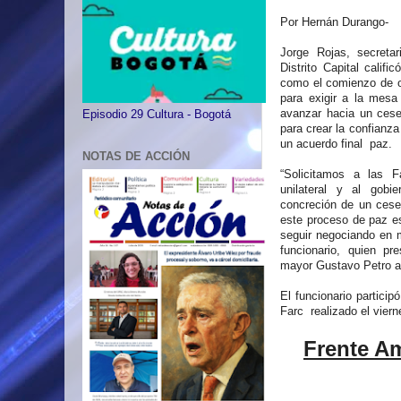
Por Hernán Durango-
Jorge Rojas, secretar
Distrito Capital califi
como el comienzo de o
para exigir a la mes
avanzar hacia un cese 
Episodio 29 Cultura - Bogotá
para crear la confianza
un acuerdo final paz.
NOTAS DE ACCIÓN
“Solicitamos a las 
unilateral y al gob
concreción de un cese b
este proceso de paz es 
seguir negociando en m
funcionario, quien pr
mayor Gustavo Petro a
El funcionario particip
Farc realizado el vier
Frente A