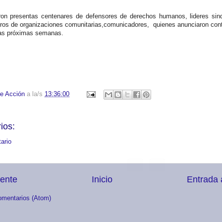
ron presentas centenares de defensores de derechos humanos, lideres sindi
ros de organizaciones comunitarias,comunicadores, quienes anunciaron cont
las próximas semanas.
e Acción
a la/s
13:36:00
ios:
ario
iente
Inicio
Entrada 
omentarios (Atom)