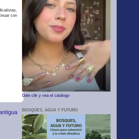
calistas,
inuar con
Dale clik y vea el catálogo
BOSQUES, AGUA Y FUTURO
antigua