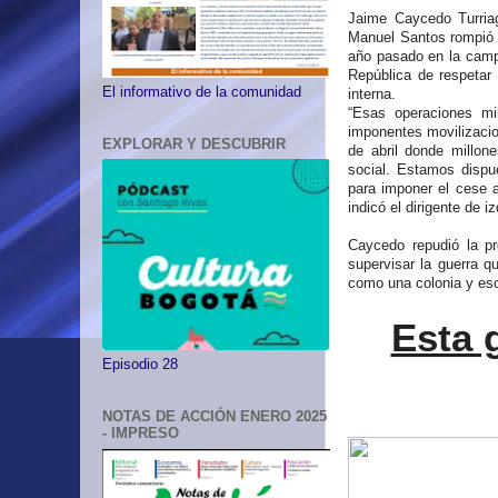
Jaime Caycedo Turriag
Manuel Santos rompió c
año pasado en la campa
República de respetar 
El informativo de la comunidad
interna.
“Esas operaciones mi
imponentes movilizacio
EXPLORAR Y DESCUBRIR
de abril donde millon
social. Estamos dispue
para imponer el cese al
indicó el dirigente de i
Caycedo repudió la pr
supervisar la guerra q
como una colonia y eso
Esta g
Episodio 28
NOTAS DE ACCIÓN ENERO 2025
- IMPRESO