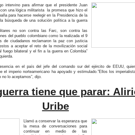
o intervino para afirmar que el presidente Juan
on una lógica militarista la promesa que hizo el
ña para hacerse reelegir en la Presidencia de la
la búsqueda de una solución política a la guerra
litares no son contra las Farc, son contra las
nes del pueblo colombiano como la realizada el 9
es de ciudadanos reclamaron la paz con justicia
stos a aceptar el reto de la movilización social
 fuego bilateral y el fin a la guerra en Colombia”
zquierda.
esencia en el país del jefe del comando sur del ejército de EEUU, quie
ue el imperio norteamericano ha apoyado y estimulado.”Ellos los imperialis
 no lo aceptamos”, dijo.
uerra tiene que parar: Alir
Uribe
Llamó a conservar la esperanza que
la mesa de conversaciones para
continuar en medio de las