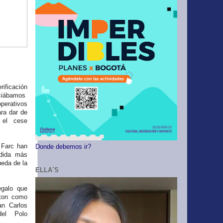
rificación
nciábamos
perativos
ra dar de
 el cese
Farc han
Donde debemos ir?
edida más
ueda de la
ELLA´S
egalo que
gton como
an Carlos
del Polo