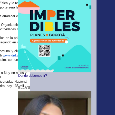
sica y lo reporten
porte será la
 erradicar el
 Organización
 actividades como
ios en la población
vegando en internet
 comunal y clubes
eb
www.idrd.gov.co
eiro, con un 7,91
a 64 y en niños y
Donde debemos ir?
N.
niversidad Nacional
rito, hay 135 mil
ELLA´S