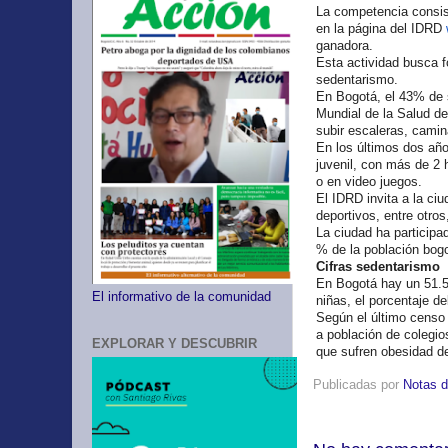
La competencia consist
en la página del IDRD
ganadora.
Esta actividad busca f
sedentarismo.
En Bogotá, el 43% de 
Mundial de la Salud de
subir escaleras, camina
En los últimos dos añ
juvenil, con más de 2 
o en video juegos.
El IDRD invita a la ci
deportivos, entre otros
La ciudad ha participa
% de la población bogo
Cifras sedentarismo
En Bogotá hay un 51.5
El informativo de la comunidad
niñas, el porcentaje d
Según el último censo 
a población de colegios
EXPLORAR Y DESCUBRIR
que sufren obesidad de
Publicadas por
Notas d