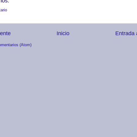
ios:
ario
iente
Inicio
Entrada 
omentarios (Atom)