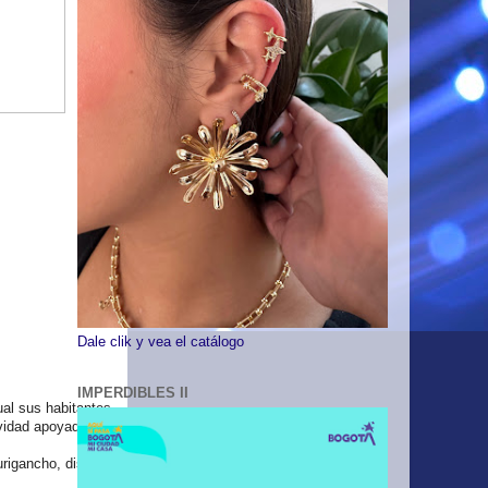
Dale clik y vea el catálogo
IMPERDIBLES II
al sus habitantes
vidad apoyada por
igancho, distrito