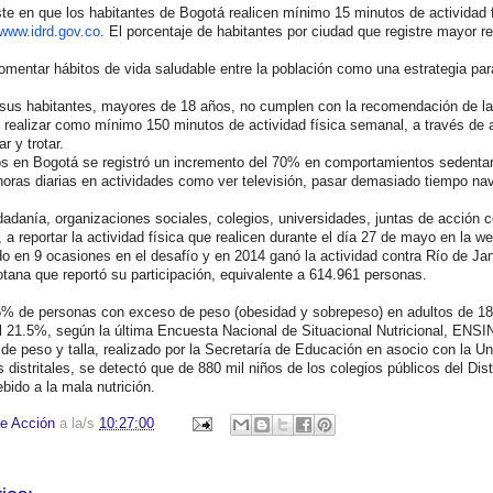
e en que los habitantes de Bogotá realicen mínimo 15 minutos de actividad fí
www.idrd.gov.co
. El porcentaje de habitantes por ciudad que registre mayor re
omentar hábitos de vida saludable entre la población como una estrategia para
sus habitantes, mayores de 18 años, no cumplen con la recomendación de la
 realizar como mínimo 150 minutos de actividad física semanal, a través de
r y trotar.
os en Bogotá se registró un incremento del 70% en comportamientos sedentar
horas diarias en actividades como ver televisión, pasar demasiado tiempo na
udadanía, organizaciones sociales, colegios, universidades, juntas de acción
, a reportar la actividad física que realicen durante el día 27 de mayo en la w
do en 9 ocasiones en el desafío y en 2014 ganó la actividad contra Río de Jan
tana que reportó su participación, equivalente a 614.961 personas.
% de personas con exceso de peso (obesidad y sobrepeso) en adultos de 18 
el 21.5%, según la última Encuesta Nacional de Situacional Nutricional, ENSI
de peso y talla, realizado por la Secretaría de Educación en asocio con la U
 distritales, se detectó que de 880 mil niños de los colegios públicos del Dist
bido a la mala nutrición.
e Acción
a la/s
10:27:00