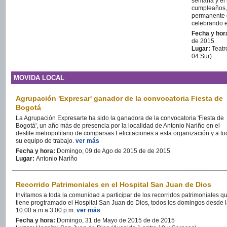
semana y el 
cumpleaños, 
permanente d
celebrando e
Fecha y hor
de 2015
Lugar:
Teatro
04 Sur)
MOVIDA LOCAL
Agrupación 'Expresar' ganador de la convocatoria Fiesta de
Bogotá
La Agrupación Expresarte ha sido la ganadora de la convocatoria 'Fiesta de
Bogotá', un año más de presencia por la localidad de Antonio Nariño en el
desfile metropolitano de comparsas.Felicitaciones a esta organización y a t
su equipo de trabajo.
ver más
Fecha y hora:
Domingo, 09 de Ago de 2015 de de 2015
Lugar:
Antonio Nariño
Recorrido Patrimoniales en el Hospital San Juan de Dios
Invitamos a toda la comunidad a participar de los recorridos patrimoniales q
tiene progtramado el Hospital San Juan de Dios, todos los domingos desde 
10:00 a.m a 3:00 p.m.
ver más
Fecha y hora:
Domingo, 31 de Mayo de 2015 de de 2015