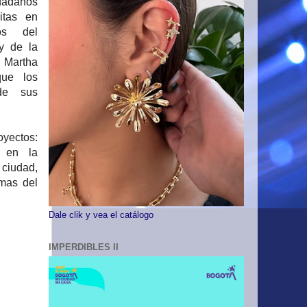
dadanos
uitas en
os del
y de la
, Martha
que los
 de sus
oyectos:
n en la
 ciudad,
imas del
Dale clik y vea el catálogo
IMPERDIBLES II