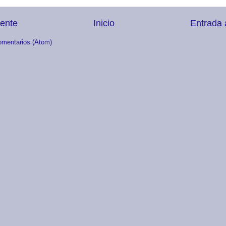
iente
Inicio
Entrada 
omentarios (Atom)