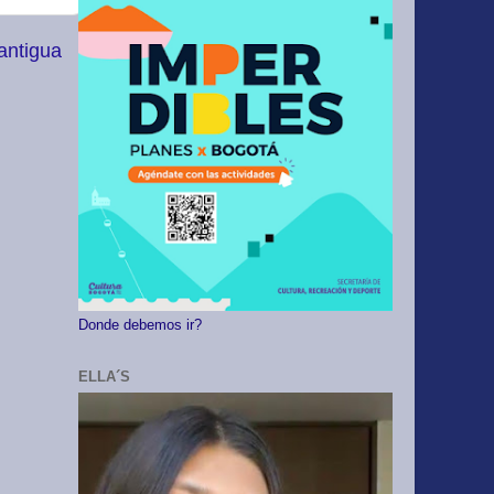
antigua
Donde debemos ir?
ELLA´S