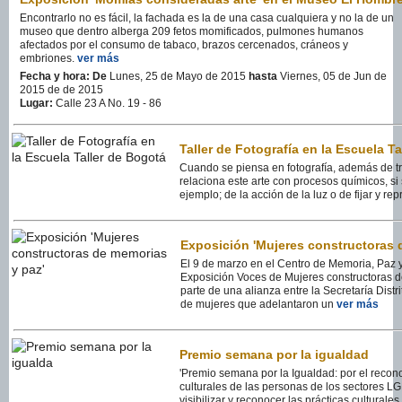
Encontrarlo no es fácil, la fachada es la de una casa cualquiera y no la de un
museo que dentro alberga 209 fetos momificados, pulmones humanos
afectados por el consumo de tabaco, brazos cercenados, cráneos y
embriones.
ver más
Fecha y hora:
De
Lunes, 25 de Mayo de 2015
hasta
Viernes, 05 de Jun de
2015 de de 2015
Lugar:
Calle 23 A No. 19 - 86
Taller de Fotografía en la Escuela T
Cuando se piensa en fotografía, además de t
relaciona este arte con procesos químicos, si
ejemplo; de la acción de la luz o de fijar y rep
Exposición 'Mujeres constructoras 
El 9 de marzo en el Centro de Memoria, Paz y
Exposición Voces de Mujeres constructoras d
parte de una alianza entre la Secretaría Distr
de mujeres que adelantaron un
ver más
Premio semana por la igualdad
'Premio semana por la Igualdad: por el recono
culturales de las personas de los sectores L
visibilizar y reconocer las prácticas culturales