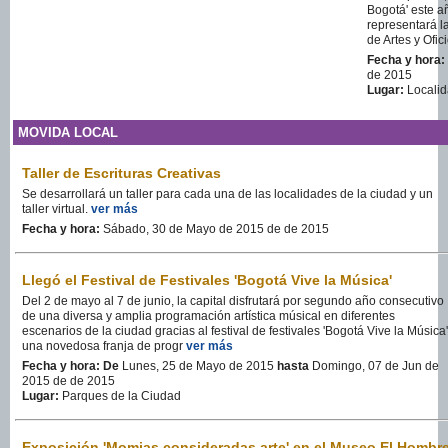
Bogotá' este a
representará l
de Artes y Ofi
Fecha y hora:
de 2015
Lugar:
Localid
MOVIDA LOCAL
Taller de Escrituras Creativas
Se desarrollará un taller para cada una de las localidades de la ciudad y un
taller virtual.
ver más
Fecha y hora:
Sábado, 30 de Mayo de 2015 de de 2015
Llegó el Festival de Festivales 'Bogotá Vive la Música'
Del 2 de mayo al 7 de junio, la capital disfrutará por segundo año consecutivo
de una diversa y amplia programación artística músical en diferentes
escenarios de la ciudad gracias al festival de festivales 'Bogotá Vive la Música'
una novedosa franja de progr
ver más
Fecha y hora:
De
Lunes, 25 de Mayo de 2015
hasta
Domingo, 07 de Jun de
2015 de de 2015
Lugar:
Parques de la Ciudad
Exposición 'Momias consideradas arte' en el Museo El Hombr