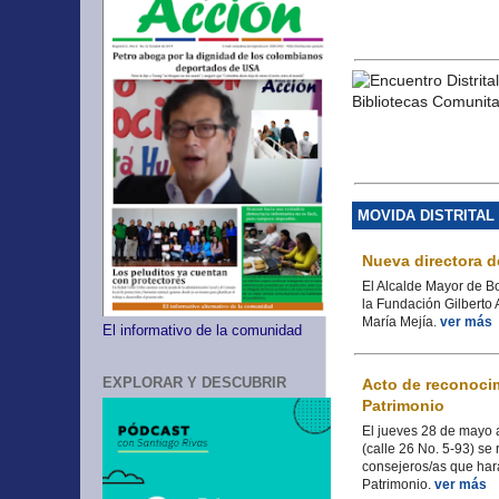
MOVIDA DISTRITAL
Nueva directora d
El Alcalde Mayor de B
la Fundación Gilberto 
María Mejía.
ver más
El informativo de la comunidad
EXPLORAR Y DESCUBRIR
Acto de reconocim
Patrimonio
El jueves 28 de mayo a
(calle 26 No. 5-93) se
consejeros/as que hará
Patrimonio.
ver más