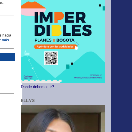
as,
s hacia
r más
Donde debemos ir?
ELLA´S