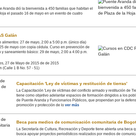
 Aranda dió la bienvenida a 450 familias que habitan el
 Hoja el pasado 16 de mayo en un evento de cuatro
AS Galán
alimentos: 27 de mayo, 2:00 a 5:00 p.m. (único día)
l 25 de mayo con copia cédula. Curso en prevención de
n y saneamiento básico: 29 de mayo, 2:00 a 4:00 p.m.
es, 27 de Mayo de 2015 de de 2015
(Calle 1 B No. 57 - 51)
Capacitación 'Ley de víctimas y restitución de tierras'
La Capacitación 'Ley de víctimas del conflicto armado y restitución de Tie
tiene como objetivo adelantar espacios de formación dirigidos a los pob
de Puente Aranda y Funcionarios Públicos, que propendan por la defens
promoción y protección de lo
ver más
Beca para medios de comunicación comunitaria de Bogo
La Secretaría de Cultura, Recreación y Deporte tiene abierta una beca 
busca apoyar proyectos periodísticos realizados por medios de comunic