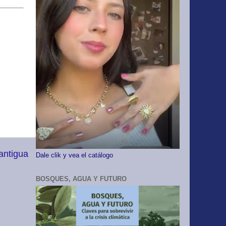
antigua
Dale clik y vea el catálogo
BOSQUES, AGUA Y FUTURO