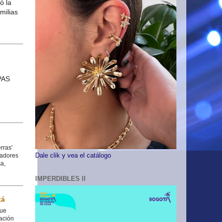
rras'
Dale clik y vea el catálogo
ladores
a,
IMPERDIBLES II
tá
que
ación