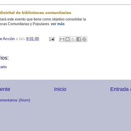
istrital de bibliotecas comunitarias
zará este evento que tiene como objetivo consolidar la
otecas Comunitarias y Populares.
ver más
e Acción
a la/s
8:01:00
ios:
ario
iente
Inicio
Entrada 
omentarios (Atom)