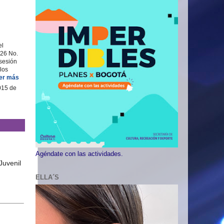
el
 26 No.
osesión
los
er más
015 de
Agéndate con las actividades.
ELLA´S