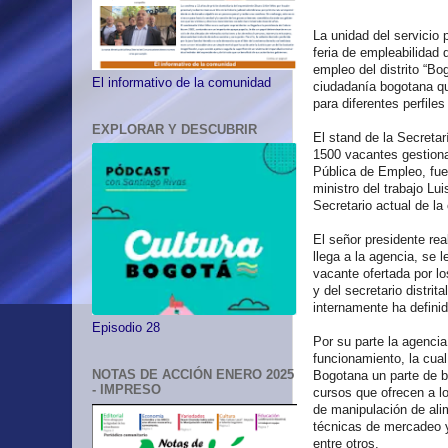
La unidad del servicio 
feria de empleabilidad 
empleo del distrito “B
El informativo de la comunidad
ciudadanía bogotana qu
para diferentes perfile
EXPLORAR Y DESCUBRIR
El stand de la Secretar
1500 vacantes gestiona
Pública de Empleo, fue 
ministro del trabajo Lu
Secretario actual de la 
El señor presidente re
llega a la agencia, se l
vacante ofertada por l
y del secretario distri
internamente ha defini
Episodio 28
Por su parte la agencia
funcionamiento, la cua
NOTAS DE ACCIÓN ENERO 2025
Bogotana un parte de b
- IMPRESO
cursos que ofrecen a 
de manipulación de ali
técnicas de mercadeo y 
entre otros.