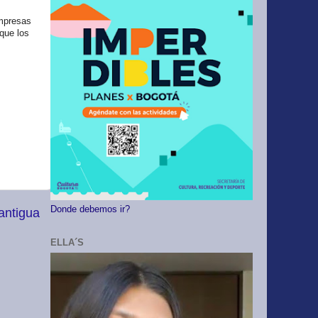
empresas
 que los
Donde debemos ir?
antigua
ELLA´S