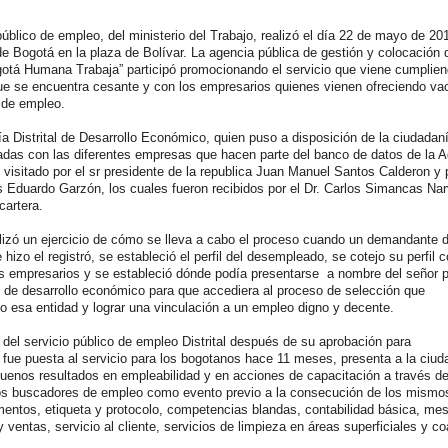
público de empleo, del ministerio del Trabajo, realizó el día 22 de mayo de 201
de Bogotá en la plaza de Bolívar. La agencia pública de gestión y colocación 
ogotá Humana Trabaja” participó promocionando el servicio que viene cumplien
e se encuentra cesante y con los empresarios quienes vienen ofreciendo va
s de empleo.
ía Distrital de Desarrollo Económico, quien puso a disposición de la ciudada
das con las diferentes empresas que hacen parte del banco de datos de la 
visitado por el sr presidente de la republica Juan Manuel Santos Calderon y p
is Eduardo Garzón, los cuales fueron recibidos por el Dr. Carlos Simancas Na
cartera.
alizó un ejercicio de cómo se lleva a cabo el proceso cuando un demandante 
e hizo el registró, se estableció el perfil del desempleado, se cotejo su perfil c
os empresarios y se estableció dónde podía presentarse a nombre del señor p
tal de desarrollo económico para que accediera al proceso de selección que
do esa entidad y lograr una vinculación a un empleo digno y decente.
 del servicio público de empleo Distrital después de su aprobación para
l fue puesta al servicio para los bogotanos hace 11 meses, presenta a la ciud
uenos resultados en empleabilidad y en acciones de capacitación a través de
los buscadores de empleo como evento previo a la consecución de los mismo
mentos, etiqueta y protocolo, competencias blandas, contabilidad básica, mes
ventas, servicio al cliente, servicios de limpieza en áreas superficiales y c