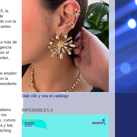
5, la
de
do con la
cantes
nía más de
Agencia
or el
rváez,
de empleo
on la
residente
Dale clik y vea el catálogo
adanía
IMPERDIBLES II
 los
s, cursos
a y bar,
oaching