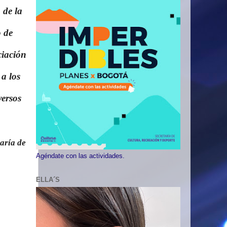
 de la
o de
ciación
 a los
versos
aría de
Agéndate con las actividades.
ELLA´S