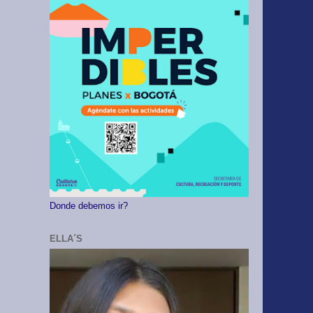
Donde debemos ir?
ELLA´S