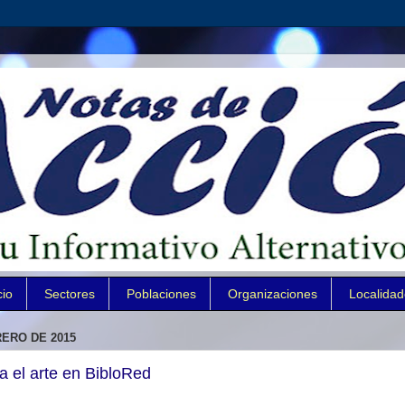
cio
Sectores
Poblaciones
Organizaciones
Localida
RERO DE 2015
a el arte en BibloRed