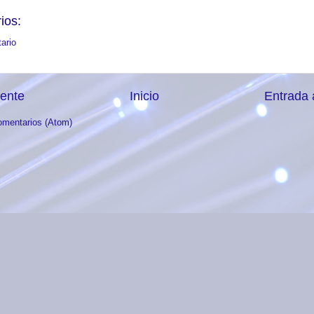
ios:
ario
iente
Inicio
Entrada 
omentarios (Atom)