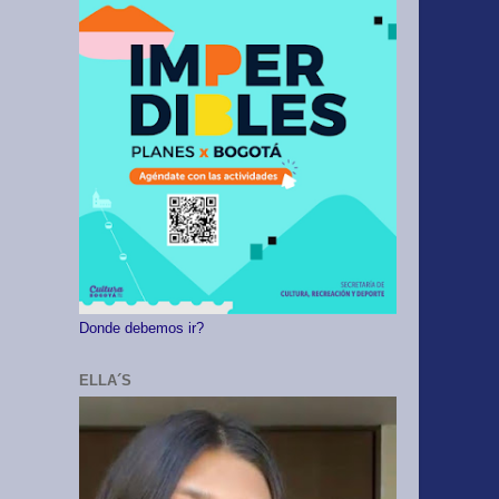
Donde debemos ir?
ELLA´S