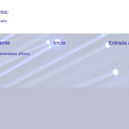
ios:
ario
iente
Inicio
Entrada 
omentarios (Atom)