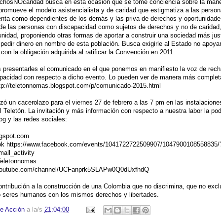
hosNOcaridad busca en esta ocasión que se tome conciencia sobre la man
 promueve el modelo asistencialista y de caridad que estigmatiza a las perso
enta como dependientes de los demás y las priva de derechos y oportunidad
ón de las personas con discapacidad como sujetos de derechos y no de carida
unidad, proponiendo otras formas de aportar a construir una sociedad más jus
 a pedir dinero en nombre de esta población. Busca exigirle al Estado no apoyar
 con la obligación adquirida al ratificar la Convención en 2011.
 presentarles el comunicado en el que ponemos en manifiesto la voz de rec
apacidad con respecto a dicho evento. Lo pueden ver de manera más complet
tp://teletonnomas.blogspot.c
om/p/comunicado-2015.html
izó un cacerolazo para el viernes 27 de febrero a las 7 pm en las instalacion
l Teletón. La invitación y más información con respecto a nuestra labor la po
og y las redes sociales:
gspot.c
om
ok
https://www.facebook.com/event
s/1041722722509907/10479001085
58835/
mall_activity
Teletonnomas
youtube.com/channe
l/UCFanprk5SLAPw0Q0dUxfhdQ
tribución a la construcción de una Colombia que no discrimina, que no excl
 seres humanos con los mismos derechos y libertades.
e Acción
a la/s
21:04:00