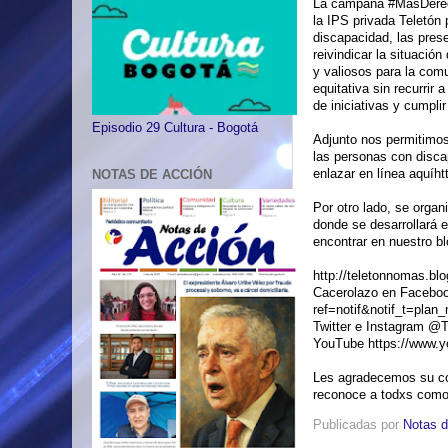
La campaña #MásDerec
la IPS privada Teletón
discapacidad, las pres
reivindicar la situaci
y valiosos para la com
equitativa sin recurrir
de iniciativas y cumplir
Episodio 29 Cultura - Bogotá
Adjunto nos permitimos
las personas con disc
enlazar en línea aquí
ht
NOTAS DE ACCIÓN
Por otro lado, se organ
donde se desarrollará e
encontrar en nuestro bl
http://teletonnomas.blo
Cacerolazo en Facebo
ref=notif&notif_t=plan_
Twitter e Instagram @
YouTube
https://www.
Les agradecemos su con
reconoce a todxs como
Publicadas por
Notas d