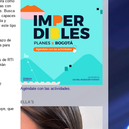
era como
nas con
es. Busca
d, capaces
ta y
 este tipo
hazo de
a para
es de RTI
drán
?
Agéndate con las actividades.
ELLA´S
uye, que