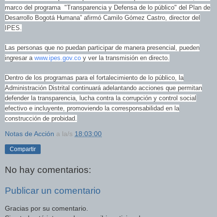
marco del programa "Transparencia y Defensa de lo público" del Plan de
Desarrollo Bogotá Humana” afirmó Camilo Gómez Castro, director del
IPES.
Las personas que no puedan participar de manera presencial, pueden
ingresar a
www.ipes.gov.co
y ver la transmisión en directo.
Dentro de los programas para el fortalecimiento de lo público, la
Administración Distrital continuará adelantando acciones que permitan
defender la transparencia, lucha contra la corrupción y control social
efectivo e incluyente, promoviendo la corresponsabilidad en la
construcción de probidad.
Notas de Acción
a la/s
18:03:00
Compartir
No hay comentarios:
Publicar un comentario
Gracias por su comentario.