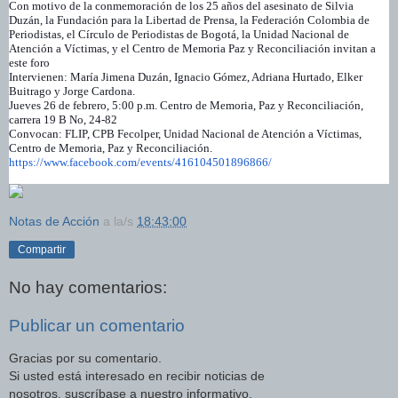
Con motivo de la conmemoración de los 25 años del asesinato de Silvia
Duzán, la Fundación para la Libertad de Prensa, la Federación Colombia de
Periodistas, el Círculo de Periodistas de Bogotá, la Unidad Nacional de
Atención a Víctimas, y el Centro de Memoria Paz y Reconciliación invitan a
este foro
Intervienen: María Jimena Duzán, Ignacio Gómez, Adriana Hurtado, Elker
Buitrago y Jorge Cardona.
Jueves 26 de febrero, 5:00 p.m. Centro de Memoria, Paz y Reconciliación,
carrera 19 B No, 24-82
Convocan: FLIP, CPB Fecolper, Unidad Nacional de Atención a Víctimas,
Centro de Memoria, Paz y Reconciliación.
https://www.facebook.com/
events/416104501896866/
Notas de Acción
a la/s
18:43:00
Compartir
No hay comentarios:
Publicar un comentario
Gracias por su comentario.
Si usted está interesado en recibir noticias de
nosotros, suscríbase a nuestro informativo.