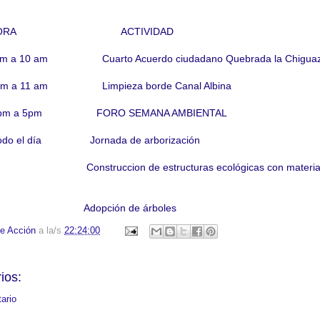
ORA ACTIVIDAD
 7am a 10 am Cuarto Acuerdo ciudadano Quebrada la Chigua
o 8am a 11 am Limpieza borde Canal Albina
unio 2pm a 5pm FORO SEMANA AMBIENTAL
 Todo el día Jornada de arborización
struccion de estructuras ecológicas con materia
ón de árboles
e Acción
a la/s
22:24:00
ios:
ario