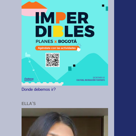
Donde debemos ir?
ELLA´S