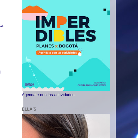
za
l
Agéndate con las actividades.
ELLA´S