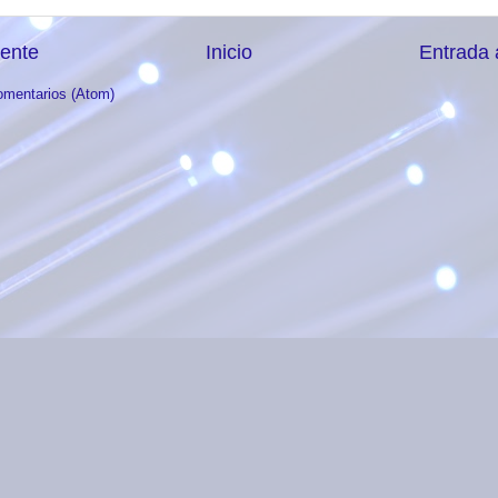
iente
Inicio
Entrada 
omentarios (Atom)