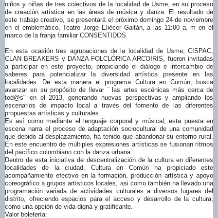
niños y niñas de tres colectivos de la localidad de Usme, en su proceso
de creación artística en las áreas de música y danza. El resultado de
este trabajo creativo, se presentará el próximo domingo 24 de noviembre
en el emblemático, Teatro Jorge Eliécer Gaitán, a las 11:00 a. m en el
marco de la franja familiar CONSENTIDOS.
En esta ocasión tres agrupaciones de la localidad de Usme; CISPAC,
CLAN BREAKERS y DANZA FOLCLÓRICA ARCOIRIS, fueron invitadas
a participar en este proyecto, propiciando el diálogo e intercambio de
saberes para potencializar la diversidad artística presente en las
localidades. De esta manera el programa Cultura en Común, busca
avanzar en su propósito de llevar ¨ las artes escénicas más cerca de
tod@s" en el 2013, generando nuevas perspectivas y ampliando los
escenarios de impacto local a través del fomento de las diferentes
propuestas artísticas y culturales.
Es así como mediante el lenguaje corporal y músical, esta puesta en
escena narra el proceso de adaptación sociocultural de una comunidad
que debido al desplazamiento, ha tenido que abandonar su entorno rural.
En este encuentro de múltiples expresiones artísticas se fusionan rítmos
del pacífico colombiano con la danza urbana.
Dentro de esta iniciativa de descentralización de la cultura en diferentes
localidades de la ciudad, Cultura en Común ha propiciado este
acompañamiento efectivo en la formación, producción artística y apoyo
coreográfico a grupos artísticos locales, asi como también ha llevado una
programación variada de actividades culturales a diversos lugares del
distrito, ofreciendo espacios para el acceso y desarrollo de la cultura,
como una opción de vida digna y gratificante.
Valor boletería: