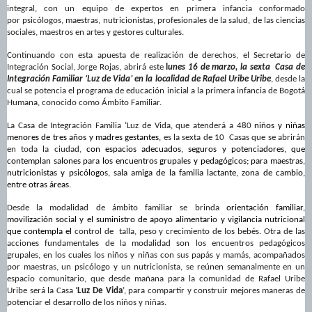
integral, con un equipo de
expertos en primera infancia
conformado
por
psicólogos, maestras, nutricionistas, profesionales de la salud, de las ciencias
sociales, maestros en artes y gestores culturales
.
Continuando con esta apuesta de realización de derechos, el Secretario de
Integración Social, Jorge Rojas, abrirá este
l
unes 16 de marzo, la sexta
Casa de
Integración Familiar ‘Luz de Vida’ en la localidad de Rafael Uribe Uribe
, desde la
cual se potencia el programa de educación inicial a la primera infancia de Bogotá
Humana, conocido como Ámbito Familiar.
La Casa de Integración Familia ‘Luz de Vida, que atenderá a 480
niños y niñas
menores de tres años y madres gestantes,
es la sexta de 10 Casas que se abrirán
en toda la ciudad,
con espacios adecuados, seguros y potenciadores, que
contemplan s
alones para los encuentros grupales y pedagógicos; para maestras,
nutricionistas y psicólogos, sala amiga de la familia lactante, zona de cambio,
entre otras áreas.
Desde la modalidad de ámbito familiar se brinda
orientación familiar,
movilización social y el suministro de apoyo alimentario y vigilancia nutricional
que contempla el
control de talla, peso y crecimiento de los bebés.
Otra de las
acciones fundamentales de la modalidad son los encuentros pedagógicos
grupales, en los cuales los niños y niñas con sus papás y mamás, acompañados
por maestras, un psicólogo y un nutricionista, se reúnen semanalmente en un
espacio comunitario, que desde mañana para la comunidad de Rafael Uribe
Uribe será la Casa ‘
Luz De Vida
’, para compartir y construir mejores maneras de
potenciar el desarrollo de los niños y niñas.