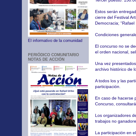
Tercer puesto: 150.
Estos serán entregado
cierre del Festival Ar
Democracia; “Rafael 
Condiciones general
El informativo de la comunidad
El concurso no se dec
el orden nacional, s
PERIÓDICO COMUNITARIO
NOTAS DE ACCIÓN
Una vez presentados 
archivo histórico de 
A todos los y las par
participación.
En caso de hacerse p
Concurso, consultará
Los organizadores de
trabajos no ganador
La participación en e