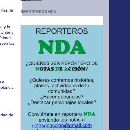
 Paz, la
REPORTEROS NDA
a y la
 Uribe y
Primer
ecen las
s a
iolencia
iudad de