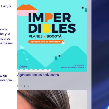
 Paz, la
a y la
be y la
oncurso
tes bases
Agéndate con las actividades.
ación
iolencia
ELLA´S