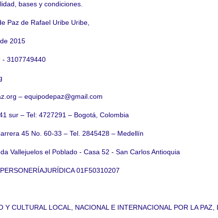
lidad, bases y condiciones.
e Paz de Rafael Uribe Uribe,
 de 2015
9 - 3107749440
g
z.org – equipodepaz@gmail.com
41 sur – Tel: 4727291 – Bogotá, Colombia
Carrera 45 No. 60-33 – Tel. 2845428 – Medellín
da Vallejuelos el Poblado - Casa 52 - San Carlos Antioquia
 - PERSONERÍAJURÍDICA 01F50310207
O Y CULTURAL LOCAL, NACIONAL E INTERNACIONAL POR LA PAZ, 