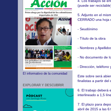
4. Los trabajos se e
(puede ser reciclab
5. Adjunto en el mis
CERRADO una hoja co
- Seudónimo
- Título de la obra
- Nombres y Apellidos
- No documento de I
- Dirección, teléfono 
El informativo de la comunidad
Este sobre será abie
finalistas a partir de
EXPLORAR Y DESCUBRIR
6. El trabajo deberá
interlineado a 1,5 lí
7. El plazo para depo
abril de 2015 a las 6