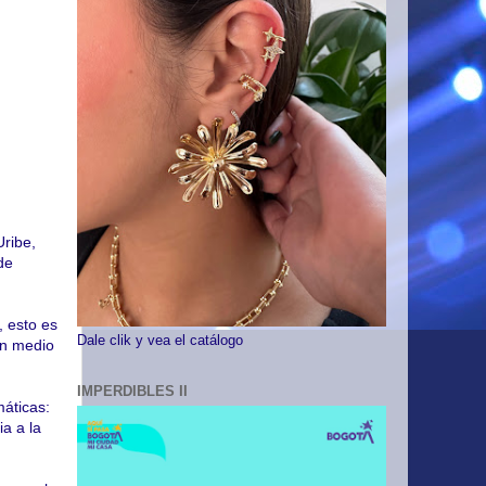
Uribe,
de
 esto es
Dale clik y vea el catálogo
un medio
IMPERDIBLES II
máticas:
ia a la