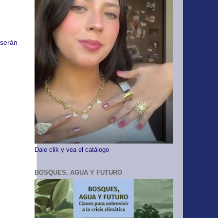
 serán
Dale clik y vea el catálogo
BOSQUES, AGUA Y FUTURO