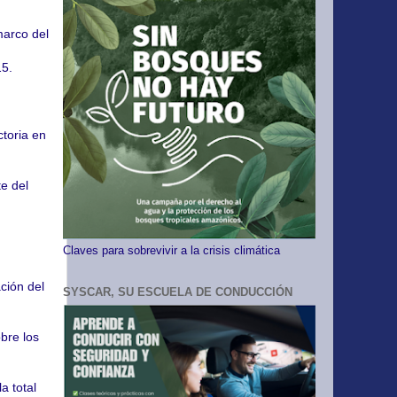
marco del
15.
ctoria en
e del
Claves para sobrevivir a la crisis climática
ción del
SYSCAR, SU ESCUELA DE CONDUCCIÓN
bre los
a total