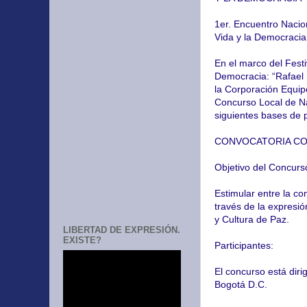
1er. Encuentro Nacion
Vida y la Democracia
En el marco del Festiv
Democracia: “Rafael U
la Corporación Equip
Concurso Local de Nar
siguientes bases de p
CONVOCATORIA C
Objetivo del Concurs
Estimular entre la co
través de la expresió
y Cultura de Paz.
LIBERTAD DE EXPRESIÓN.
EXISTE?
Participantes:
El concurso está diri
Bogotá D.C.