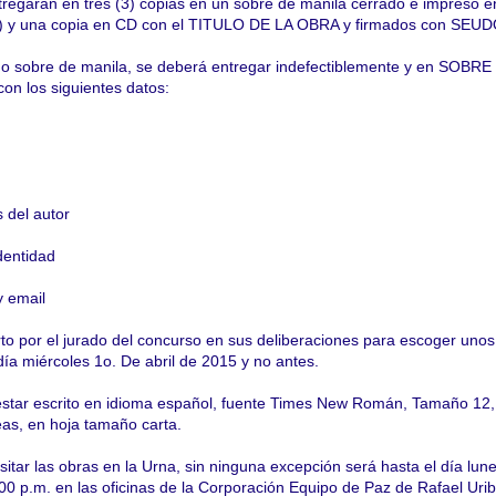
ntregaran en tres (3) copias en un sobre de manila cerrado e impreso e
le) y una copia en CD con el TITULO DE LA OBRA y firmados con SE
mo sobre de manila, se deberá entregar indefectiblemente y en SOBRE
n los siguientes datos:
 del autor
dentidad
y email
rto por el jurado del concurso en sus deliberaciones para escoger unos
l día miércoles 1o. De abril de 2015 y no antes.
 estar escrito en idioma español, fuente Times New Román, Tamaño 12,
neas, en hoja tamaño carta.
sitar las obras en la Urna, sin ninguna excepción será hasta el día lun
:00 p.m. en las oficinas de la Corporación Equipo de Paz de Rafael Urib