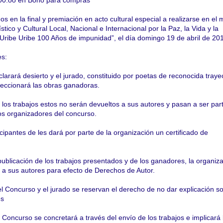
000.oo en Bono para compras
s en la final y premiación en acto cultural especial a realizarse en el 
tístico y Cultural Local, Nacional e Internacional por la Paz, la Vida y la
Uribe Uribe 100 Años de impunidad”, el día domingo 19 de abril de 20
es:
larará desierto y el jurado, constituido por poetas de reconocida traye
eleccionará las obras ganadoras.
los trabajos estos no serán devueltos a sus autores y pasan a ser part
los organizadores del concurso.
ticipantes de les dará por parte de la organización un certificado de
ublicación de los trabajos presentados y de los ganadores, la organiza
 a sus autores para efecto de Derechos de Autor.
l Concurso y el jurado se reservan el derecho de no dar explicación so
es
l Concurso se concretará a través del envío de los trabajos e implicará l