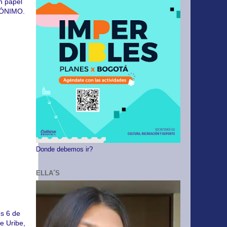
n papel
UDÓNIMO.
Donde debemos ir?
ELLA´S
es 6 de
e Uribe,