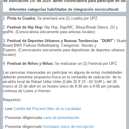
de Asociación 157 de 2014. abren convocatoria para participar en las
diferentes categorías habilitadas de integración sociocultural:
1.
Pinta tu Cuadra:
Se premiará una (1) cuadra por UPZ
2.
Festival de Hip Hop:
Hip Hop, Rap/MC, Biboy/Break Dance, DJ y
graffiti. (Convocatoria únicamente para artistas locales)
3.
Festival de Deportes Urbanos y Nuevas Tendencias "DUNT":
Skate
Board BMX Parkour Rollerblading Categorías: Novato y
Experto. (Convocatoria únicamente para deportistas de deportes urbanos
locales)
4.
Festival de Niños y Niñas:
Se realizaran un (1) Festival por UPZ.
Las personas interesadas en participar en alguna de estas modalidades
deberán presentar propuesta física en la ventanilla de radicación de la
alcaldía local de Rafael Uribe Uribe (Calle 32 # 23 - 62 SUR.), del 26
marzo al 10 de abril en un horario único de 8:30 am a 4:00 pm jornada
continua de Lunes a Viernes.
Requisitos:
- Leer
Cartilla del Proceso Mes de la Localidad
- Presentar diligenciada
carta de presentación
- Presentar diligenciado
formulario único de inscripción