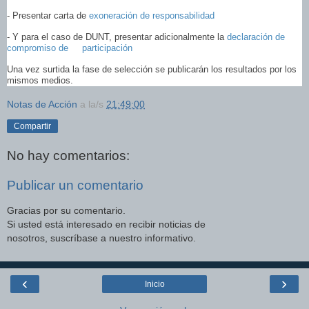
- Presentar carta de
exoneración de responsabilidad
- Y para el caso de DUNT, presentar adicionalmente la
declaración de
compromiso de participación
Una vez surtida la fase de selección se publicarán los resultados por los
mismos medios.
Notas de Acción
a la/s
21:49:00
Compartir
No hay comentarios:
Publicar un comentario
Gracias por su comentario.
Si usted está interesado en recibir noticias de
nosotros, suscríbase a nuestro informativo.
‹
›
Inicio