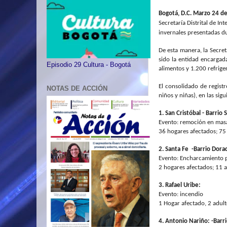
Bogotá, D.C. Marzo 24 d
Secretaría Distrital de I
invernales presentadas du
De esta manera, la Secre
sido la entidad encargad
Episodio 29 Cultura - Bogotá
alimentos y 1.200 refriger
El consolidado de regist
NOTAS DE ACCIÓN
niños y niñas), en las sigu
1. San Cristóbal - Barrio S
Evento: remoción en masa
36 hogares afectados; 75 
2. Santa Fe -Barrio Dora
Evento: Encharcamiento po
2 hogares afectados; 11 a
3. Rafael Uribe:
Evento: incendio
1 Hogar afectado, 2 adult
4. Antonio Nariño: -Barri