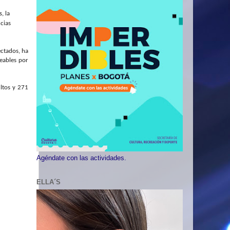
, la
cias
ectados,
ha
jeables por
ultos y 271
Agéndate con las actividades.
ELLA´S