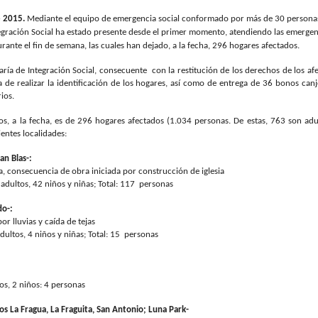
e 2015.
Mediante el equipo de emergencia social conformado por más de 30 personas
ntegración Social ha estado presente desde el primer momento, atendiendo las emergen
rante el fin de semana, las cuales han dejado, a la fecha, 296
hogares afectados.
taría de Integración Social, consecuente con la
restitución de los derechos de los af
a de realizar la identificación de los hogares, así como de entrega de 36 bonos can
ios.
ros, a la fecha, es de 296 hogares afectados (1.034 personas. De estas, 763 son ad
ientes localidades:
an Blas-:
, consecuencia de obra iniciada por construcción de iglesia
adultos, 42 niños y niñas; Total: 117 personas
do-:
r lluvias y caída de tejas
dultos, 4 niños y niñas; Total: 15 personas
os, 2 niños: 4 personas
os La Fragua, La Fraguita, San Antonio; Luna Park-