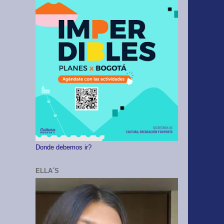
Donde debemos ir?
ELLA´S