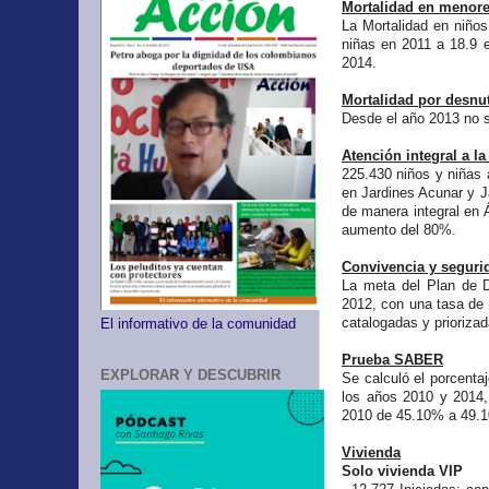
Mortalidad en menore
La Mortalidad en niño
niñas en 2011 a 18.9 
2014.
Mortalidad por desnut
Desde el año 2013 no s
Atención integral a la
225.430 niños y niñas 
en Jardines Acunar y J
de manera integral en 
aumento del 80%.
Convivencia y seguri
La meta del Plan de D
2012, con una tasa de
catalogadas y prioriza
El informativo de la comunidad
Prueba SABER
EXPLORAR Y DESCUBRIR
Se calculó el porcenta
los años 2010 y 2014, 
2010 de 45.10% a 49.1
Vivienda
Solo vivienda VIP