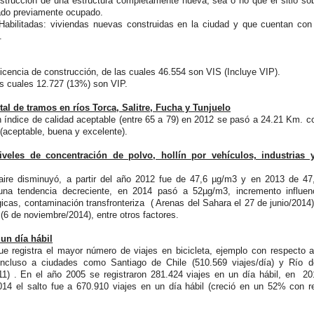
nstrucción de una estructura completamente nueva, sea o no que el sitio so
ado previamente ocupado.
Habilitadas: viviendas nuevas construidas en la ciudad y que cuentan con
.
licencia de construcción, de las cuales 46.554 son VIS (Incluye VIP).
las cuales 12.727 (13%) son VIP.
l de tramos en ríos Torca, Salitre, Fucha y Tunjuelo
 índice de calidad aceptable (entre 65 a 79) en 2012 se pasó a 24.21 Km. c
 (aceptable, buena y excelente).
iveles de concentración de polvo, hollín por vehículos, industrias
aire disminuyó, a partir del año 2012 fue de 47,6 µg/m3 y en 2013 de 47
na tendencia decreciente, en 2014 pasó a 52µg/m3, incremento influen
icas, contaminación transfronteriza ( Arenas del Sahara el 27 de junio/201
(6 de noviembre/2014), entre otros factores.
 un día hábil
e registra el mayor número de viajes en bicicleta, ejemplo con respecto a
 incluso a ciudades como Santiago de Chile (510.569 viajes/día) y Río d
11) . En el año 2005 se registraron 281.424 viajes en un día hábil, en 20
014 el salto fue a 670.910 viajes en un día hábil (creció en un 52% con r