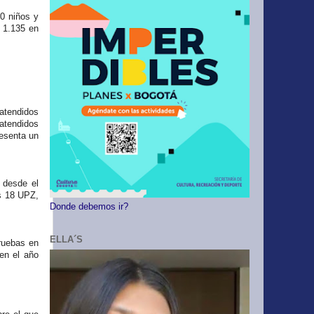
0 niños y
 1.135 en
 atendidos
 atendidos
resenta un
 desde el
s 18 UPZ,
Donde debemos ir?
ELLA´S
pruebas en
 en el año