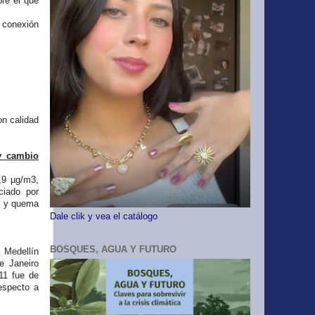
bre el que
 conexión
on calidad
 y cambio
,9 µg/m3,
ciado por
4) y quema
Dale clik y vea el catálogo
BOSQUES, AGUA Y FUTURO
 Medellín
e Janeiro
11 fue de
especto a