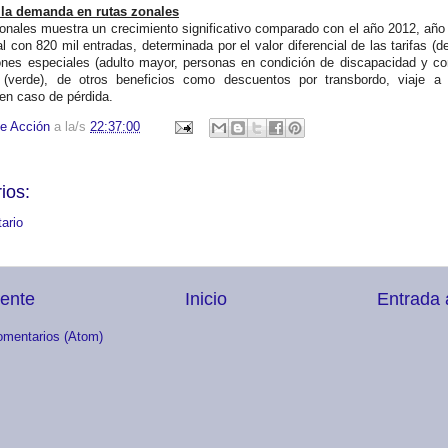
 la demanda en rutas zonales
nales muestra un crecimiento significativo comparado con el año 2012, año
al con 820 mil entradas, determinada por el valor diferencial de las tarifas (
ones especiales (adulto mayor, personas en condición de discapacidad y co
e (verde), de otros beneficios como descuentos por transbordo, viaje a 
 en caso de pérdida.
e Acción
a la/s
22:37:00
ios:
ario
iente
Inicio
Entrada 
omentarios (Atom)