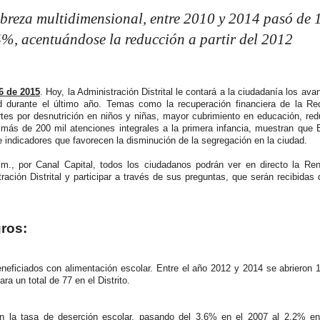
obreza multidimensional, entre 2010 y 2014 pasó de
4%, acentuándose la reducción a partir del 2012
6 de 2015
. Hoy, la Administración Distrital le contará a la ciudadanía los ava
d durante el último año. Temas como la recuperación financiera de la Red 
rtes por desnutrición en niños y niñas, mayor cubrimiento en educación, re
 más de 200 mil atenciones integrales a la primera infancia, muestran que
e indicadores que favorecen la disminución de la segregación en la ciudad.
.m., por Canal Capital, todos los ciudadanos podrán ver en directo la Ren
ación Distrital y participar a través de sus preguntas, que serán recibidas 
gros:
neficiados con alimentación escolar. Entre el año 2012 y 2014 se abrieron
a un total de 77 en el Distrito.
n la tasa de deserción escolar, pasando del 3.6% en el 2007 al 2.2% en