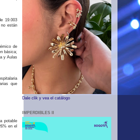
de 19.003
 no están
démico de
en básica;
ta y Aulas
spitalaria
arias que
Dale clik y vea el catálogo
IMPERDIBLES II
a potable
 26% en el