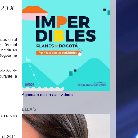
 12,1%
nces en el
Distrital
ducción en
 Bogotá ha
dición de
durante la
Agéndate con las actividades.
ELLA´S
 17 nuevos
 el 2014,