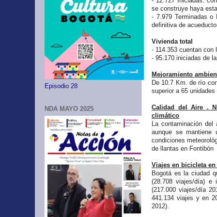
- 12.727 Iniciadas: co
se construye haya est
- 7.979 Terminadas o 
definitiva de acueducto
Vivienda total
- 114.353 cuentan con 
- 95.170 iniciadas de 
Mejoramiento ambienta
De 10.7 Km. de río con
Episodio 28
superior a 65 unidades
Calidad del Aire . N
NDA MAYO 2025
climático
La contaminación del 
aunque se mantiene u
condiciones meteorológ
de llantas en Fontibón 
Viajes en bicicleta en
Bogotá es la ciudad qu
(28.708 viajes/día) e
(217.000 viajes/día 20
441.134 viajes y en 2
2012).