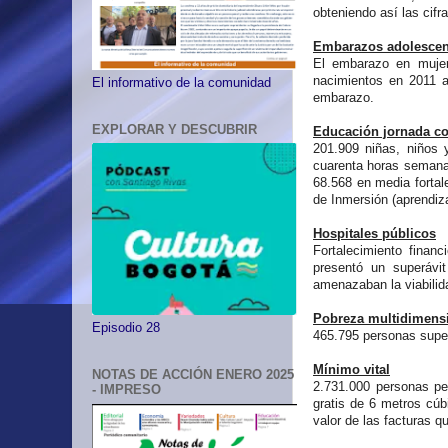
obteniendo así las cif
Embarazos adolescen
El embarazo en mujer
nacimientos en 2011 a
El informativo de la comunidad
embarazo.
EXPLORAR Y DESCUBRIR
Educación jornada c
201.909 niñas, niños
cuarenta horas semanal
68.568 en media fortal
de Inmersión (aprendiz
Hospitales públicos
Fortalecimiento financ
presentó un superávit
amenazaban la viabilid
Pobreza multidimens
Episodio 28
465.795 personas super
Mínimo vital
NOTAS DE ACCIÓN ENERO 2025
2.731.000 personas per
- IMPRESO
gratis de 6 metros cúb
valor de las facturas q