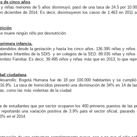
s de cinco años
s y niñas menores de 5 años disminuyó, pasó de una tasa de 24.5 por 10.00
en diciembre de 2014. Es decir, disminuyeron los casos de 1.463 en 2011 a
rición
e muere ningún niño por desnutrición.
 primera infancia.
atendidos desde la gestación y hasta los cinco años. 136.395 niñas y niños
ardines Infantiles de la SDIS y en colegios de la SED. 89.035 niñas y niños
Ámbito Familiar. Es decir, 39.495 niños y niñas más que en 2013, lo que rep
dad ciudadana
esarrollo: Bogotá Humana fue de 18 por 100.000 habitantes y se cumplió
 16.9%. La tasa de homicidios presentó una disminución de 34% en 14 de la
das, como las más violentas de la ciudad.
je de estudiantes que por sector ocuparon los 400 primeros puestos de las 
reportando una variación positiva de 3.9% para el sector oficial, pasando
0% en el 2014.