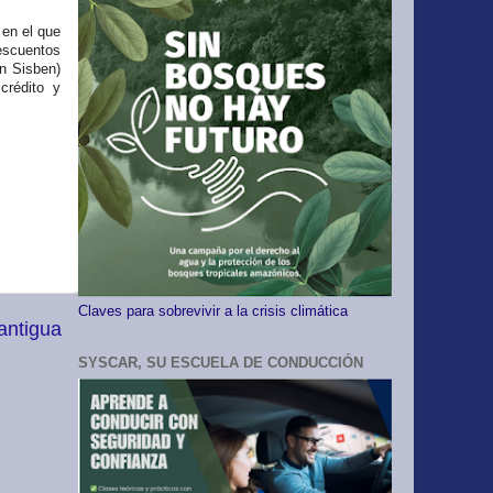
 en el que
descuentos
n Sisben)
crédito y
Claves para sobrevivir a la crisis climática
antigua
SYSCAR, SU ESCUELA DE CONDUCCIÓN