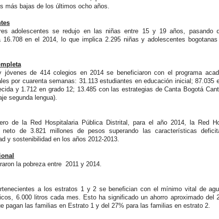
ras más bajas de los últimos ocho años.
tes
es adolescentes se redujo en las niñas entre 15 y 19 años, pasando 
 16.708 en el 2014, lo que implica 2.295 niñas y adolescentes bogotanas
ompleta
 y jóvenes de 414 colegios en 2014 se beneficiaron con el programa aca
es por cuarenta semanas: 31.113 estudiantes en educación inicial; 87.035 
ecida y 1.712 en grado 12; 13.485 con las estrategias de Canta Bogotá Can
aje segunda lengua).
iero de la Red Hospitalaria Pública Distrital, para el año 2014, la Red Ho
 neto de 3.821 millones de pesos superando las características deficit
ad y sostenibilidad en los años 2012-2013.
ional
aron la pobreza entre 2011 y 2014.
tenecientes a los estratos 1 y 2 se benefician con el mínimo vital de agu
icos, 6.000 litros cada mes. Esto ha significado un ahorro aproximado del
ue pagan las familias en Estrato 1 y del 27% para las familias en estrato 2.