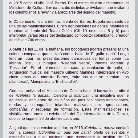
el 2015 como el Año José Barros. En el marco de esta declaratoria, el
Ministerio de Cultura llevará a cabo distintas actividades que invitan a
los colombianos a revivir y a apropiarse del legado del maestro.
El 21 de marzo, fecha del nacimiento de Barros, Bogotá será sede de
una de las manifestaciones. Cinco agrupaciones de danza infantiles se
reunirán al frente del Teatro Colón (Cll. 10 entre cra. 5 y 6) para
interpretar varias obras del destacado compositor colombiano, creador
de más de 700 obras.
A partir de las 11 de la mañana, los bogotanos podrán presenciar una
colorida comparsa que iniciará con el baile de ‘El gallo tuerto’. Luego
tendrán lugar las presentaciones dancísticas de temas como ‘La
llorona loca’, ‘La piragua’, ‘Navidad Negra’, ‘Paloma Morena’ y
‘Pescador’. En el intermedio de cada presentación de baile, la
agrupación musical del maestro Gilberto Martínez interpretará en vivo
cinco temas del maestro Barros, entre los que se cuentan ‘Las
pilanderas’, ‘Momposina’ y ‘El chupaflor’.
Con esta actividad el Ministerio de Cultura hace el lanzamiento oficial
de
¡Celebra la danza!, ¡Celebra la Infancia!,
una iniciativa que le
apuesta al encuentro de los niños del país con bailes tradicionales,
rondas y coreografías infantiles realizadas por agrupaciones,
compañías y escuelas de formación. Estas manifestaciones se
visibilizarán durante la celebración del Día Internacional de la Danza,
que tiene lugar el 29 de abril de cada año.
Al igual que en su versión anterior, en 2015
¡Celebra la danza!
contará
con la agenda
¡Colombia un país que baila!,
oferta de eventos y
espectáculos a nivel nacional, que reconocerá la gestión de 23