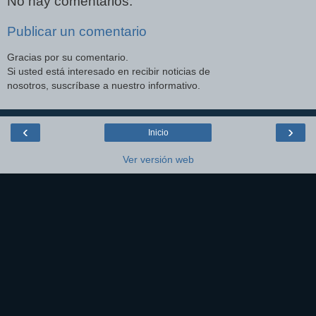
No hay comentarios:
Publicar un comentario
Gracias por su comentario.
Si usted está interesado en recibir noticias de
nosotros, suscríbase a nuestro informativo.
‹
›
Inicio
Ver versión web