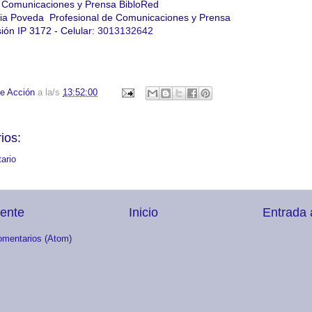
e Comunicaciones y Prensa BibloRed
ndia Poveda Profesional de Comunicaciones y Prensa
ión IP 3172 - Celular:
3013132642
e Acción
a la/s
13:52:00
ios:
ario
iente
Inicio
Entrada 
omentarios (Atom)