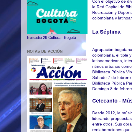
Con el objetivo de di
la Red Capital de Bib
Recreación y Deporte
colombiana y latinoa
La Séptima
Episodio 29 Cultura - Bogotá
Agrupación bogotana 
NOTAS DE ACCIÓN
colombiana, el tiple 
latinoamericana, inte
ritmos urbanos como e
Biblioteca Pública Vi
Sábado 7 de febrero d
Biblioteca Pública Pa
Domingo 8 de febrero
Celecanto - Mús
Desde 2012, la músi
liderando propuestas
entre otros. Sus obr
reelaboraciones que 