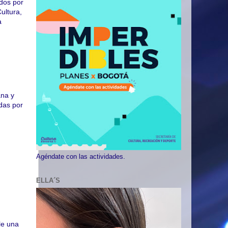
ados por
ultura,
a
ana y
adas por
Agéndate con las actividades.
ELLA´S
,
le una