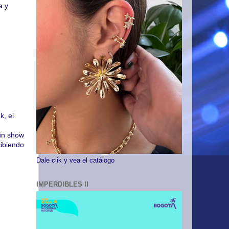
a y
, el
 un show
cibiendo
Dale clik y vea el catálogo
IMPERDIBLES II