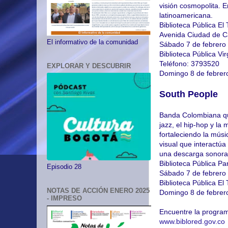
visión cosmopolita. 
latinoamericana.
Biblioteca Pública El 
Avenida Ciudad de Ca
El informativo de la comunidad
Sábado 7 de febrero d
Biblioteca Pública Vir
Teléfono: 3793520
EXPLORAR Y DESCUBRIR
Domingo 8 de febrero
South People
Banda Colombiana qu
jazz, el hip-hop y la
fortaleciendo la mús
visual que interactúa
una descarga sonora, 
Biblioteca Pública Pa
Episodio 28
Sábado 7 de febrero d
Biblioteca Pública El
NOTAS DE ACCIÓN ENERO 2025
Domingo 8 de febrero
- IMPRESO
Encuentre la program
www.biblored.gov.co