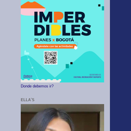
Donde debemos ir?
ELLA´S