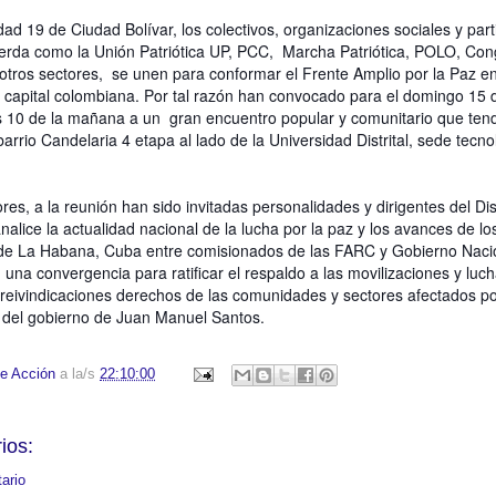
ad 19 de Ciudad Bolívar, los colectivos, organizaciones sociales y part
erda como la Unión Patriótica UP, PCC, Marcha Patriótica, POLO, Co
 otros sectores, se unen para conformar el Frente Amplio por la Paz e
 la capital colombiana. Por tal razón han convocado para el domingo 15 
las 10 de la mañana a un gran encuentro popular y comunitario que ten
arrio Candelaria 4 etapa al lado de la Universidad Distrital, sede tecno
es, a la reunión han sido invitadas personalidades y dirigentes del Dist
nalice la actualidad nacional de la lucha por la paz y los avances de lo
 de La Habana, Cuba entre comisionados de las FARC y Gobierno Naci
na convergencia para ratificar el respaldo a las movilizaciones y luch
 reivindicaciones derechos de las comunidades y sectores afectados po
es del gobierno de Juan Manuel Santos.
e Acción
a la/s
22:10:00
ios:
ario