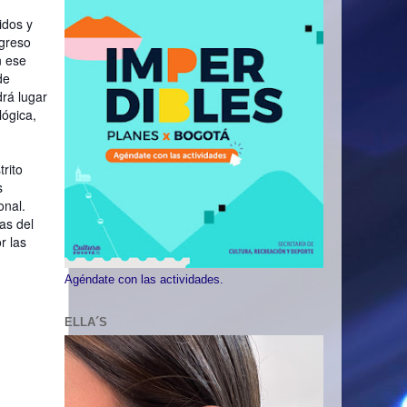
idos y
ngreso
n ese
de
drá lugar
lógica,
rito
s
onal.
as del
r las
Agéndate con las actividades.
ELLA´S