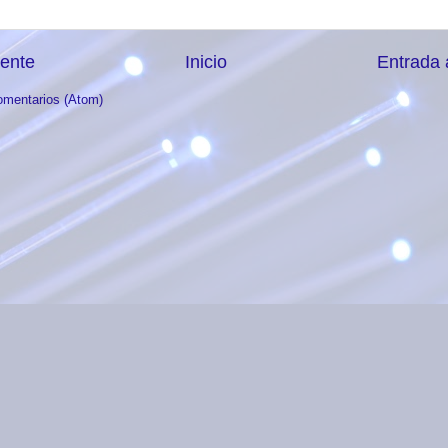
iente
Inicio
Entrada 
omentarios (Atom)