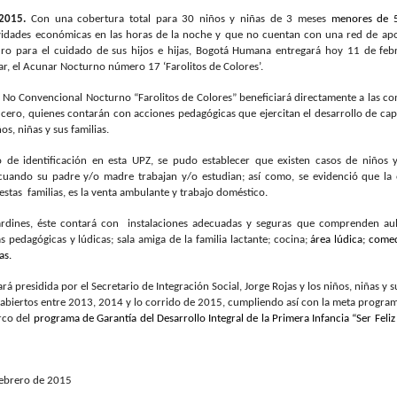
 2015.
Con una cobertura total para 30 niños y niñas de 3 meses
menores de 
vidades económicas en las horas de la noche y que no cuentan con una red de ap
o para el cuidado de sus hijos e hijas
, Bogotá Humana entregará hoy 11 de febr
ar, el Acunar Nocturno número 17 ‘Farolitos de Colores’.
o No Convencional Nocturno “Farolitos de Colores”
beneficiará directamente
a las c
cero, quienes
contarán con acciones pedagógicas que ejercitan el desarrollo de cap
os, niñas y sus familias.
o de identificación en esta UPZ, se pudo establecer que existen casos de niños y
cuando su padre y/o madre trabajan y/o estudian; así como, se evidenció que la
stas familias, es la venta ambulante y trabajo doméstico.
ardines, éste
contará con instalaciones adecuadas y seguras que comprenden
au
s pedagógicas y lúdicas; sala amiga de la familia lactante; cocina;
área lúdica; come
as.
rá presidida por el Secretario de Integración Social, Jorge Rojas y los niños, niñas y su
 abiertos entre 2013, 2014 y lo corrido de 2015, cumpliendo así con la meta progra
rco del
programa de Garantía del Desarrollo Integral de la Primera Infancia “Ser Feli
febrero de 2015