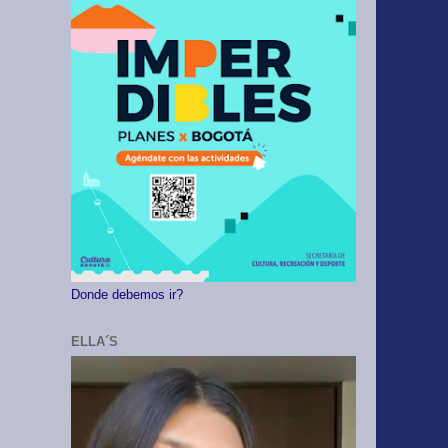
Donde debemos ir?
ELLA´S