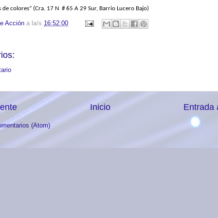
s de colores” (
Cra. 17 N # 65 A 29 Sur,
Barrio Lucero Bajo)
e Acción
a la/s
16:52:00
ios:
ario
iente
Inicio
Entrada 
omentarios (Atom)