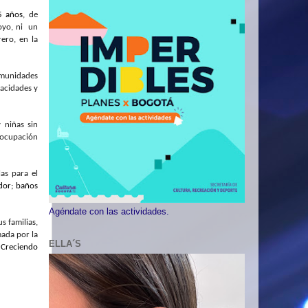
5 años
, de
oyo, ni un
ero, en la
omunidades
acidades y
 niñas sin
 ocupación
las para el
dor; baños
Agéndate con las actividades.
s familias,
mada por la
ELLA´S
z Creciendo