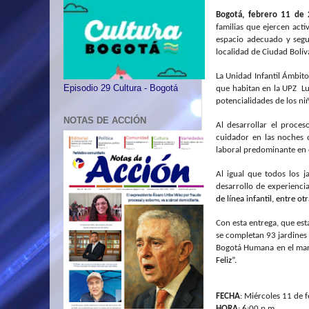
Bogotá, febrero 11 de
familias
que ejercen acti
espacio adecuado y segur
localidad de Ciudad Bolív
La Unidad Infantil Ámbit
Episodio 29 Cultura - Bogotá
que habitan en la UPZ Lu
potencialidades de los niñ
NOTAS DE ACCIÓN
Al desarrollar el proces
cuidador en las noches 
laboral predominante en e
Al igual que todos los j
desarrollo de experiencia
de línea infantil, entre otr
Con esta entrega, que esta
se completan 93 jardines
Bogotá Humana en el ma
Feliz”.
FECHA
: Miércoles 11 de 
HORA
: 6
:00 p.m.