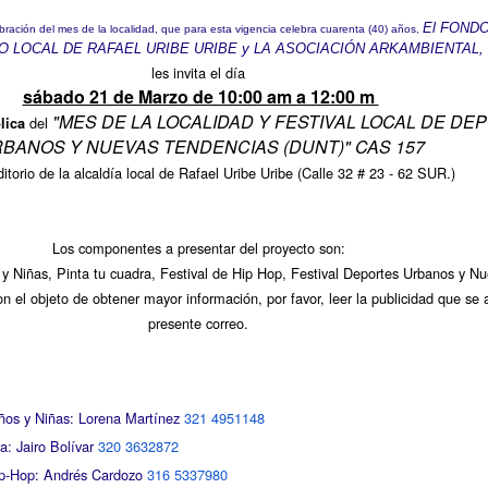
El FOND
ebración del mes de la
localidad, que para esta vigencia celebra cuarenta (40) años,
 LOCAL DE RAFAEL URIBE URIBE y LA ASOCIACIÓN ARKAMBIENTAL,
les invita
el día
sábado 21 de Marzo de 10:00 am a 12:00 m
"MES DE LA LOCALIDAD Y FESTIVAL LOCAL DE DE
del
lica
BANOS Y NUEVAS TENDENCIAS (DUNT)" CAS 157
itorio de la alcaldía local de Rafael Uribe Uribe (
Calle 32 # 23 - 62 SUR.)
Los componentes a presentar del proyecto son:
 y Niñas, Pinta tu cuadra, Festival de Hip Hop, Festival Deportes Urbanos y N
on el objeto de obtener mayor información, por favor, leer la publicidad que se 
presente correo.
iños y Niñas: Lorena Martínez
321 4951148
a: Jairo Bolívar
320 3632872
ip-Hop: Andrés Cardozo
316 5337980