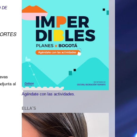
O DE
PORTES
uevas
adjunta al
Agéndate con las actividades.
ELLA´S