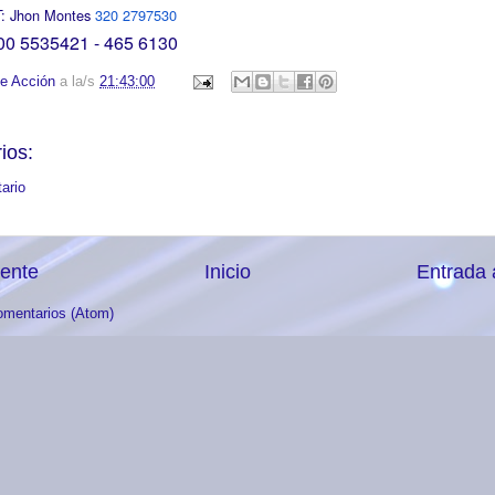
T: Jhon Montes
320 2797530
300 5535421 - 465 6130
e Acción
a la/s
21:43:00
ios:
ario
iente
Inicio
Entrada 
omentarios (Atom)