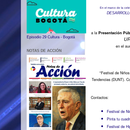
En el marco de la cel
DESARROLLO
a
la
Presentación Púb
Episodio 29 Cultura - Bogotá
UR
en el aud
NOTAS DE ACCIÓN
"Festival de Niños
Tendencias
(DUNT). C
Contactos:
Festival de N
Pinta tu cuadr
Festival de H