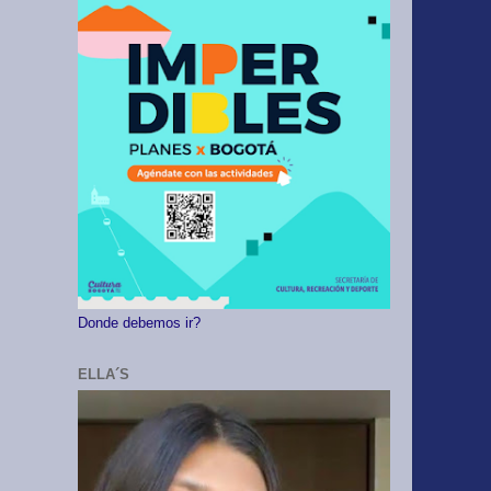
Donde debemos ir?
ELLA´S