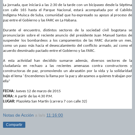
La jornada, que iniciará a las 2:30 de la tarde con un bicipaseo desde la Séptima
con calle 165 hasta el Parque Nacional, estará acompañada por el Cabildo
Indígena Muisca de Suba, comunidad que ha expresado su apoyo al proceso de
paz entre el Gobierno y las FARC en La Habana.
Durante el encuentro, distintos sectores de la sociedad civil bogotana se
pronunciarán sobre el reciente anuncio del presidente Juan Manuel Santos de
suspender los bombardeos a los campamentos de las FARC durante un mes,
como un paso más hacia el desescalamiento del conflicto armado, así como el
acuerdo desminado pactado entre el Gobierno y las FARC.
A esta actividad han decidido sumarse además, diversos sectores de la
ciudadanía en rechazo a las recientes amenazas contra constructores y
constructoras de paz, promoviendo un abrazatón por la vida y la solidaridad
bajo el lema ‘ Encendemos la llama por la paz y abrazamos a quienes trabajan por
ella”
FECHA:
Jueves 12 de marzo de 2015
HORA:
A partir de las 4:30 P.M.
LUGAR:
Plazoleta San Martín
(carrera 7 con calle 32)
Notas de Acción
a la/s
11:16:00
Compartir