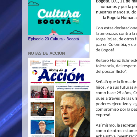
Bogotá, D.C, 11 de m
humanos y por la pro
nuestras manos su dol
la Bogotá Humana y
Con estas declaracione
la amenazas contra la v
Jorge Rojas, de otros 
Episodio 29 Cultura - Bogotá
paz en Colombia, y de 
de Bogotá.
NOTAS DE ACCIÓN
Reiteró Flórez Schneid
tolerancia, del respeto
del posconflicto”.
Señaló que la firma de
hijos, y a sus futuras 
como hace 25 años, Co
pues a través de las u
poderes ejecutivo y leg
compromiso por la paz,
expresó.
Así mismo, la secretari
como de otros estamen
exhaustiva investigac