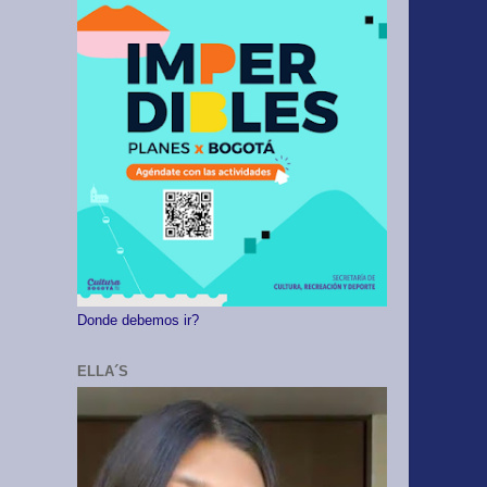
Donde debemos ir?
ELLA´S