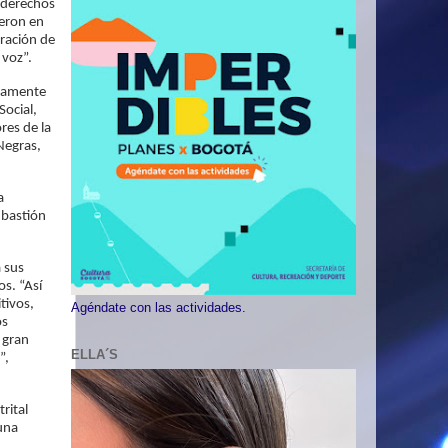
 derechos
ieron en
ración de
 voz”.
ndamente
Social,
res de la
Negras,
a
 bastión
a sus
os. “Así
tivos,
Agéndate con las actividades.
os
 gran
ELLA´S
”,
rital
una