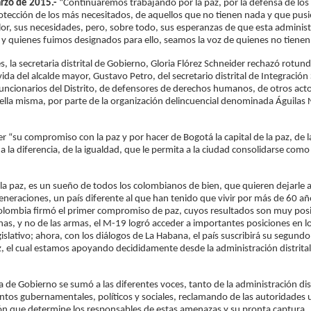
arzo de 2015.-
“Continuaremos trabajando por la paz, por la defensa de los
tección de los más necesitados, de aquellos que no tienen nada y que pus
or, sus necesidades, pero, sobre todo, sus esperanzas de que esta administ
 quienes fuimos designados para ello, seamos la voz de quienes no tienen
s, la secretaria distrital de Gobierno, Gloria Flórez Schneider rechazó rotu
ida del alcalde mayor, Gustavo Petro, del secretario distrital de Integración 
funcionarios del Distrito, de defensores de derechos humanos, de otros acto
ella misma, por parte de la organización delincuencial denominada Águilas 
er “su compromiso con la paz y por hacer de Bogotá la capital de la paz, de l
 a la diferencia, de la igualdad, que le permita a la ciudad consolidarse como
 la paz, es un sueño de todos los colombianos de bien, que quieren dejarle 
generaciones, un país diferente al que han tenido que vivir por más de 60 añ
lombia firmó el primer compromiso de paz, cuyos resultados son muy posi
rnas, y no de las armas, el M-19 logró acceder a importantes posiciones en l
islativo; ahora, con los diálogos de La Habana, el país suscribirá su segundo
 el cual estamos apoyando decididamente desde la administración distrital
a de Gobierno se sumó a las diferentes voces, tanto de la administración dist
tos gubernamentales, políticos y sociales, reclamando de las autoridades 
ión que determine los responsables de estas amenazas y su pronta captura.