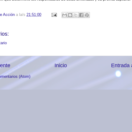
e Acción
a la/s
21:51:00
ios:
ario
iente
Inicio
Entrada 
omentarios (Atom)