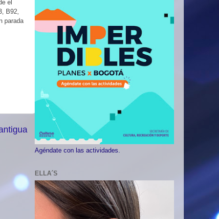
de el
3, B92,
n parada
antigua
Agéndate con las actividades.
ELLA´S