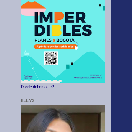
Donde debemos ir?
ELLA´S